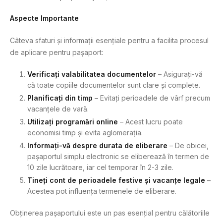
Aspecte Importante
Câteva sfaturi și informații esențiale pentru a facilita procesul
de aplicare pentru pașaport:
Verificați valabilitatea documentelor
– Asigurați-vă
că toate copiile documentelor sunt clare și complete.
Planificați din timp
– Evitați perioadele de vârf precum
vacanțele de vară.
Utilizați programări online
– Acest lucru poate
economisi timp și evita aglomerația.
Informați-vă despre durata de eliberare
– De obicei,
pașaportul simplu electronic se eliberează în termen de
10 zile lucrătoare, iar cel temporar în 2-3 zile.
Tineți cont de perioadele festive și vacanțe legale
–
Acestea pot influența termenele de eliberare.
Obținerea pașaportului este un pas esențial pentru călătoriile