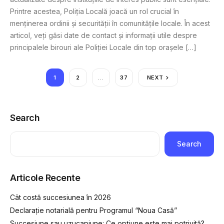
Printre acestea, Poliția Locală joacă un rol crucial în
menținerea ordinii și securității în comunitățile locale. În acest
articol, veți găsi date de contact și informații utile despre
principalele birouri ale Poliției Locale din top orașele […]
1
2
…
37
NEXT
Search
Search
Articole Recente
Cât costă succesiunea în 2026
Declarație notarială pentru Programul “Noua Casă”
Succesiune sau uzucapiune: Ce opțiune este mai potrivită?