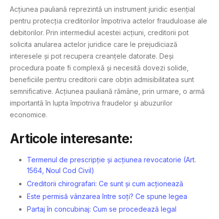
Acțiunea pauliană reprezintă un instrument juridic esențial
pentru protecția creditorilor împotriva actelor frauduloase ale
debitorilor. Prin intermediul acestei acțiuni, creditorii pot
solicita anularea actelor juridice care le prejudiciază
interesele și pot recupera creanțele datorate. Deși
procedura poate fi complexă și necesită dovezi solide,
beneficiile pentru creditorii care obțin admisibilitatea sunt
semnificative. Acțiunea pauliană rămâne, prin urmare, o armă
importantă în lupta împotriva fraudelor și abuzurilor
economice.
Articole interesante:
Termenul de prescripție și acțiunea revocatorie (Art.
1564, Noul Cod Civil)
Creditorii chirografari: Ce sunt și cum acționează
Este permisă vânzarea între soți? Ce spune legea
Partaj în concubinaj: Cum se procedează legal