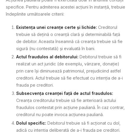
specifice. Pentru admiterea acestei acțiuni în instanță, trebuie
îndeplinite următoarele criterii:
Existența unei creanțe certe și lichide:
Creditorul
trebuie să dețină o creanță clară și determinabilă față
de debitor. Aceasta înseamnă că creanța trebuie să fie
sigură (nu contestată) și evaluată în bani.
Actul fraudulos al debitorului:
Debitorul trebuie să fi
realizat un act juridic (de exemplu, vânzare, donație)
prin care își diminuează patrimoniul, prejudiciind astfel
creditorii. Actul trebuie să fie efectuat cu intenția de a-i
frauda pe creditori.
Subsecvența creanței față de actul fraudulos:
Creanța creditorului trebuie să fie anterioară actului
fraudulos contestat prin acțiune pauliană. În caz contrar,
creditorul nu poate invoca acțiunea pauliană.
Dolul specific:
Debitorul trebuie să fi acționat cu dol,
adică cu intenția deliberată de a-i frauda pe creditori.