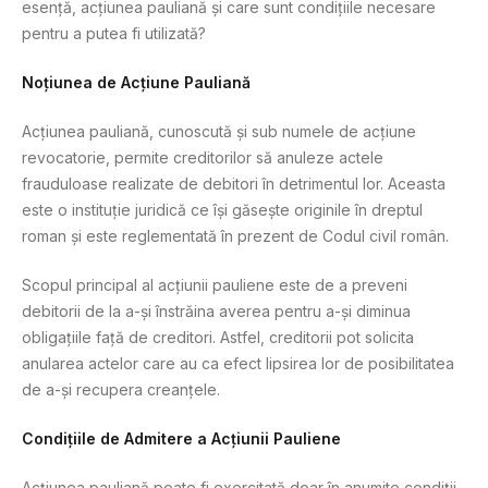
esență, acțiunea pauliană și care sunt condițiile necesare
pentru a putea fi utilizată?
Noțiunea de Acțiune Pauliană
Acțiunea pauliană, cunoscută și sub numele de acțiune
revocatorie, permite creditorilor să anuleze actele
frauduloase realizate de debitori în detrimentul lor. Aceasta
este o instituție juridică ce își găsește originile în dreptul
roman și este reglementată în prezent de Codul civil român.
Scopul principal al acțiunii pauliene este de a preveni
debitorii de la a-și înstrăina averea pentru a-și diminua
obligațiile față de creditori. Astfel, creditorii pot solicita
anularea actelor care au ca efect lipsirea lor de posibilitatea
de a-și recupera creanțele.
Condițiile de Admitere a Acțiunii Pauliene
Acțiunea pauliană poate fi exercitată doar în anumite condiții