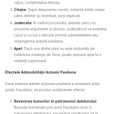
cazul, complicitatea terțului.
Citație:
După depunerea cererii, instanța emite citație
către debitor și, eventual, terții implicați.
Judecata:
În cadrul procesului, ambele părți vor
prezenta argumente și dovezi. Judecătorul va examina
cazul și va lua o decizie privind admisibilitatea sau
respingerea acțiunii pauliene.
Apel:
Dacă una dintre părți nu este mulțumită de
hotărârea instanței de fond, poate depune apel la o
instanță superioară.
Efectele Admisibilității Acțiunii Pauliene
Dacă instanța admite acțiunea pauliană și anulează actul
juridic fraudulos, se produc următoarele efecte:
Revenirea bunurilor în patrimoniul debitorului:
Bunurile înstrăinate prin actul fraudulos revin în
patrimoniul debitorului, permițând creditorilor să le