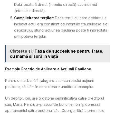
Dolul poate fi direct (intentie directă) sau indirect
(intentie indirectă).
Complicitatea terților:
Dacă terțul cu care debitorul a
încheiat actul era conștient de intențiile frauduloase ale
debitorului, atunci acțiunea pauliană poate fi îndreptată
și împotriva terțului.
Cisteste si:
Taxa de succesiune pentru frate,
cu mamă și soră în viață
Exemplu Practic de Aplicare a Acțiunii Pauliene
Pentru o mai bună înțelegere a mecanismului acțiunii
pauliene, să luăm în considerare următorul exemplu:
Un debitor, Ion, are o datorie semnificativă către creditorul
său, Maria. Pentru a-și ascunde bunurile, Ion își donează
apartamentul către prietenul său, George, fără a primi nicio