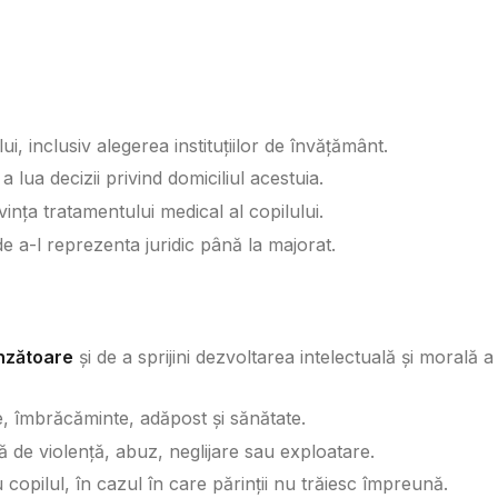
i, inclusiv alegerea instituțiilor de învățământ.
 a lua decizii privind domiciliul acestuia.
vința tratamentului medical al copilului.
de a-l reprezenta juridic până la majorat.
unzătoare
și de a sprijini dezvoltarea intelectuală și morală a
, îmbrăcăminte, adăpost și sănătate.
 de violență, abuz, neglijare sau exploatare.
 copilul, în cazul în care părinții nu trăiesc împreună.