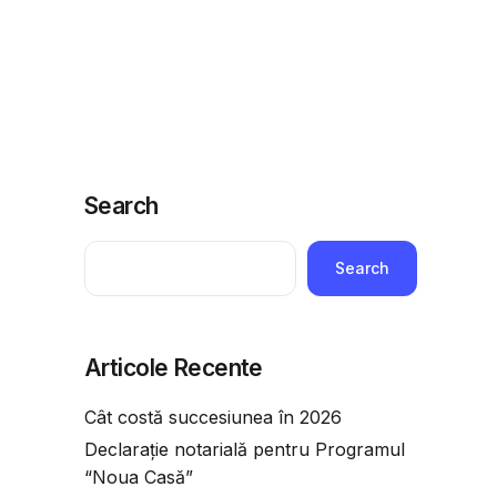
ridice
Telefoane utile
Economie
Adauga o intrebare
Search
Search
Articole Recente
Cât costă succesiunea în 2026
Declarație notarială pentru Programul
“Noua Casă”