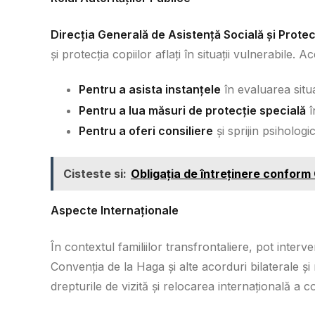
Direcția Generală de Asistență Socială și Prote
și protecția copiilor aflați în situații vulnerabile. 
Pentru a asista instanțele
în evaluarea situaț
Pentru a lua măsuri de protecție specială
î
Pentru a oferi consiliere
și sprijin psihologic
Cisteste si:
Obligația de întreținere conform 
Aspecte Internaționale
În contextul familiilor transfrontaliere, pot inter
Convenția de la Haga și alte acorduri bilaterale și
drepturile de vizită și relocarea internațională a co