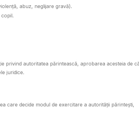
olență, abuz, neglijare gravă).
 copil.
nție privind autoritatea părintească, aprobarea acesteia de c
e juridice.
ea care decide modul de exercitare a autorității părintești,