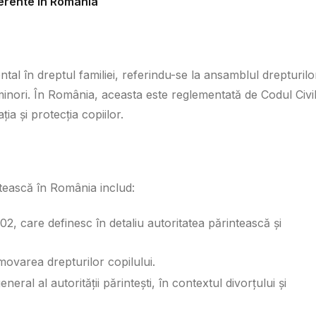
ferente în România
l în dreptul familiei, referindu-se la ansamblul drepturilor
or minori. În România, aceasta este reglementată de Codul Civil
ția și protecția copiilor.
ntească în România includ:
2, care definesc în detaliu autoritatea părintească și
movarea drepturilor copilului.
neral al autorității părintești, în contextul divorțului și