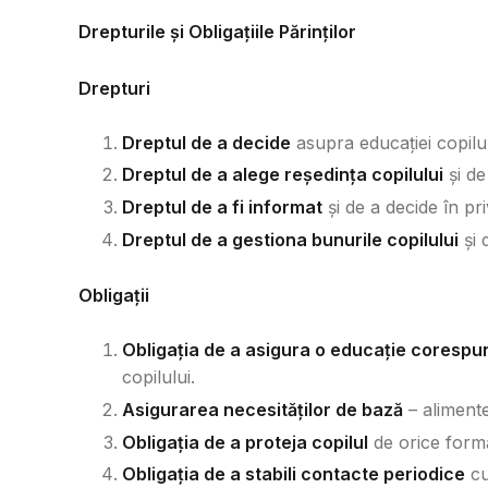
Drepturile și Obligațiile Părinților
Drepturi
Dreptul de a decide
asupra educației copilulu
Dreptul de a alege reședința copilului
și de
Dreptul de a fi informat
și de a decide în pri
Dreptul de a gestiona bunurile copilului
și 
Obligații
Obligația de a asigura o educație coresp
copilului.
Asigurarea necesităților de bază
– alimente
Obligația de a proteja copilul
de orice formă
Obligația de a stabili contacte periodice
cu