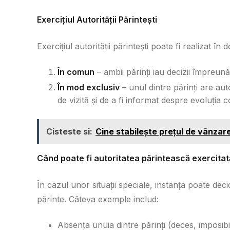
Exercițiul Autorității Părintești
Exercițiul autorității părintești poate fi realizat în
În comun
– ambii părinți iau decizii împreună 
În mod exclusiv
– unul dintre părinți are aut
de vizită și de a fi informat despre evoluția co
Cisteste si:
Cine stabilește prețul de vânzare
Când poate fi autoritatea părintească exercitat
În cazul unor situații speciale, instanța poate dec
părinte. Câteva exemple includ:
Absența unuia dintre părinți (deces, imposibili