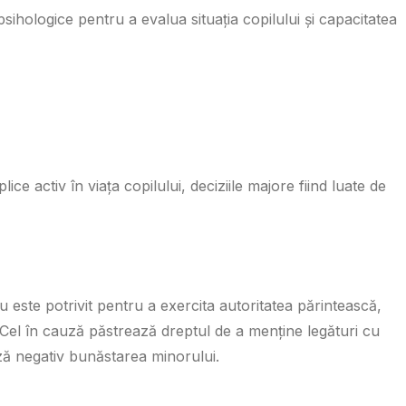
psihologice pentru a evalua situația copilului și capacitatea
e activ în viața copilului, deciziile majore fiind luate de
nu este potrivit pentru a exercita autoritatea părintească,
. Cel în cauză păstrează dreptul de a menține legături cu
ză negativ bunăstarea minorului.