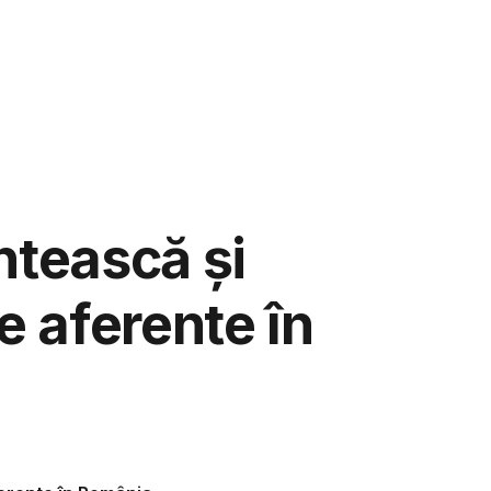
aspunde
Ju
ntească și
e aferente în