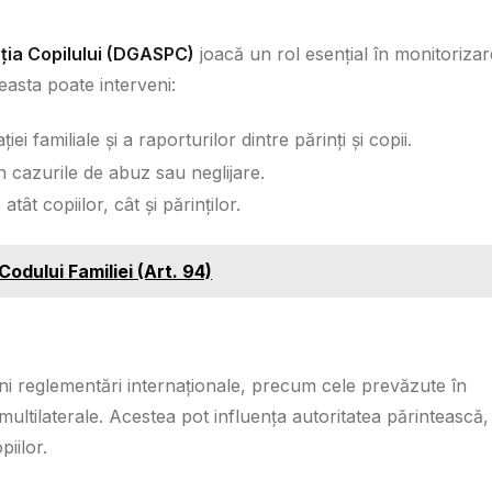
cția Copilului (DGASPC)
joacă un rol esențial în monitoriza
Aceasta poate interveni:
iei familiale și a raporturilor dintre părinți și copii.
n cazurile de abuz sau neglijare.
 atât copiilor, cât și părinților.
Codului Familiei (Art. 94)
veni reglementări internaționale, precum cele prevăzute în
 multilaterale. Acestea pot influența autoritatea părintească,
piilor.