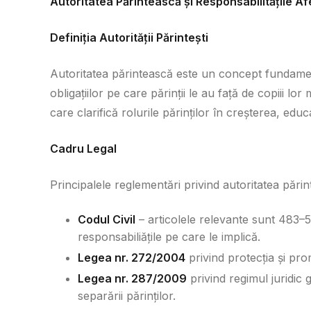
Autoritatea Părintească și Responsabilitățile A
Definiția Autorității Părintești
Autoritatea părintească este un concept fundamenta
obligațiilor pe care părinții le au față de copiii l
care clarifică rolurile părinților în creșterea, educa
Cadru Legal
Principalele reglementări privind autoritatea pări
Codul Civil
– articolele relevante sunt 483–50
responsabiliățile pe care le implică.
Legea nr. 272/2004
privind protecția și pro
Legea nr. 287/2009
privind regimul juridic ge
separării părinților.