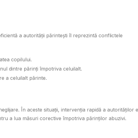
cientă a autorității părintești îl reprezintă conflictele
atea copilului.
ul dintre părinți împotriva celuilalt.
e a celuilalt părinte.
lijare. În aceste situații, intervenția rapidă a autorităților 
ntru a lua măsuri corective împotriva părinților abuzivi.