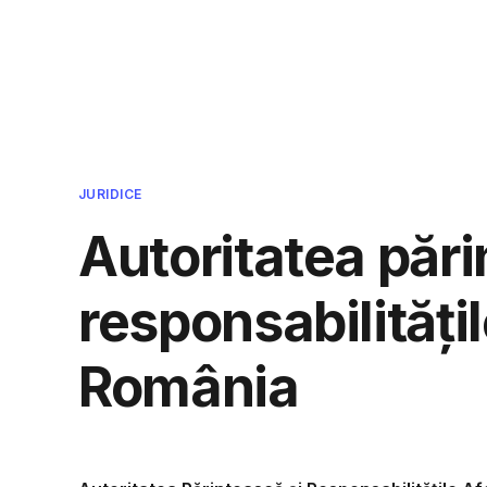
Cmpcvb - Intreaba si ti se va r
JURIDICE
Autoritatea pări
responsabilitățil
România