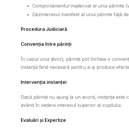
Comportamentul inadecvat al unui părinte (vi
Dezinteresul manifest al unui părinte față de
Procedura Judiciară
Convenția între părinți
În cazul unui divorț, părinții pot încheia o conve
instanță fiind necesară pentru a-și produce efectel
Intervenția instanței
Dacă părinții nu ajung la un acord, instanța este c
având în vedere interesul superior al copilului.
Evaluări și Expertize