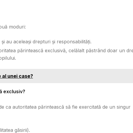
 două moduri:
și au aceleași drepturi și responsabilități.
oritatea părintească exclusivă, celălalt păstrând doar un dr
pilului.
 al unei case?
ă exclusiv?
ide ca autoritatea părintească să fie exercitată de un singur
tatea găsirii).