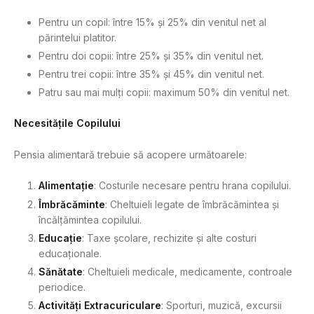
Pentru un copil: între 15% și 25% din venitul net al
părintelui platitor.
Pentru doi copii: între 25% și 35% din venitul net.
Pentru trei copii: între 35% și 45% din venitul net.
Patru sau mai mulți copii: maximum 50% din venitul net.
Necesitățile Copilului
Pensia alimentară trebuie să acopere următoarele:
Alimentație
: Costurile necesare pentru hrana copilului.
Îmbrăcăminte
: Cheltuieli legate de îmbrăcămintea și
încălțămintea copilului.
Educație
: Taxe școlare, rechizite și alte costuri
educaționale.
Sănătate
: Cheltuieli medicale, medicamente, controale
periodice.
Activități Extracuriculare
: Sporturi, muzică, excursii