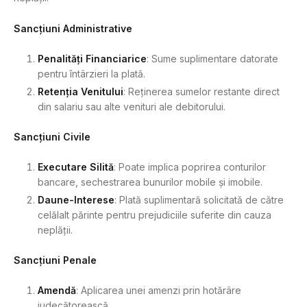
Sancțiuni Administrative
Penalități Financiarice
: Sume suplimentare datorate
pentru întârzieri la plată.
Retenția Venitului
: Reținerea sumelor restante direct
din salariu sau alte venituri ale debitorului.
Sancțiuni Civile
Executare Silită
: Poate implica poprirea conturilor
bancare, sechestrarea bunurilor mobile și imobile.
Daune-Interese
: Plată suplimentară solicitată de către
celălalt părinte pentru prejudiciile suferite din cauza
neplății.
Sancțiuni Penale
Amendă
: Aplicarea unei amenzi prin hotărâre
judecătorească.