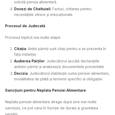
solicită pensia alimentară.
Dovezi de Cheltuieli
: Facturi, chitanțe pentru
necesitățile zilnice și educaționale.
Procesul de Judecată
Procesul implică mai multe etape:
Citația
: Ambii părinți sunt citați pentru a se prezenta în
fața instanței.
Audierea Părților
: Judecătorul ascultă declarațiile
ambilor părinți și analizează documentele prezentate.
Decizia
: Judecătorul stabilește suma pensiei alimentare,
modalitatea de plată și termenii specifici ai obligației.
Sancțiuni pentru Neplata Pensiei Alimentare
Neplata pensiei alimentare atrage după sine mai multe
sancțiuni, ce pot varia în funcție de durata și gravitatea
neplății.