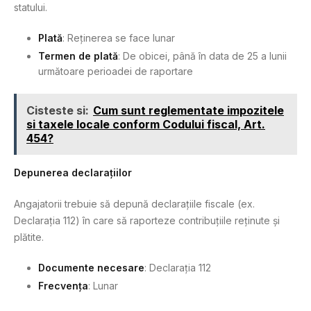
statului.
Plată
: Reținerea se face lunar
Termen de plată
: De obicei, până în data de 25 a lunii
următoare perioadei de raportare
Cisteste si:
Cum sunt reglementate impozitele
si taxele locale conform Codului fiscal, Art.
454?
Depunerea declarațiilor
Angajatorii trebuie să depună declarațiile fiscale (ex.
Declarația 112) în care să raporteze contribuțiile reținute și
plătite.
Documente necesare
: Declarația 112
Frecvența
: Lunar