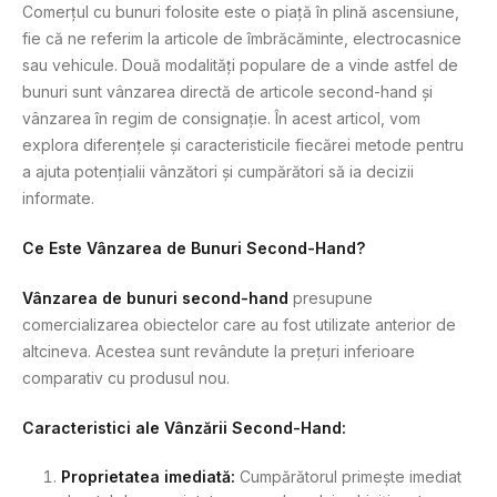
Comerțul cu bunuri folosite este o piață în plină ascensiune,
fie că ne referim la articole de îmbrăcăminte, electrocasnice
sau vehicule. Două modalități populare de a vinde astfel de
bunuri sunt vânzarea directă de articole second-hand și
vânzarea în regim de consignație. În acest articol, vom
explora diferențele și caracteristicile fiecărei metode pentru
a ajuta potențialii vânzători și cumpărători să ia decizii
informate.
Ce Este Vânzarea de Bunuri Second-Hand?
Vânzarea de bunuri second-hand
presupune
comercializarea obiectelor care au fost utilizate anterior de
altcineva. Acestea sunt revândute la prețuri inferioare
comparativ cu produsul nou.
Caracteristici ale Vânzării Second-Hand:
Proprietatea imediată:
Cumpărătorul primește imediat