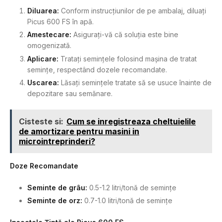
Diluarea:
Conform instrucțiunilor de pe ambalaj, diluați
Picus 600 FS în apă.
Amestecare:
Asigurați-vă că soluția este bine
omogenizată.
Aplicare:
Tratați semințele folosind mașina de tratat
semințe, respectând dozele recomandate.
Uscarea:
Lăsați semințele tratate să se usuce înainte de
depozitare sau semănare.
Cisteste si:
Cum se inregistreaza cheltuielile
de amortizare pentru masini in
microintreprinderi?
Doze Recomandate
Seminte de grâu:
0.5-1.2 litri/tonă de semințe
Seminte de orz:
0.7-1.0 litri/tonă de semințe