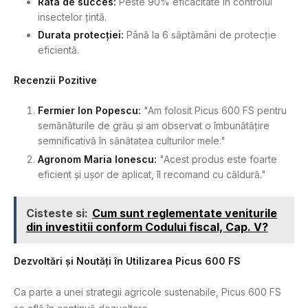
Rata de succes:
Peste 90% eficacitate în controlul
insectelor țintă.
Durata protecției:
Până la 6 săptămâni de protecție
eficientă.
Recenzii Pozitive
Fermier Ion Popescu:
"Am folosit Picus 600 FS pentru
semănăturile de grâu și am observat o îmbunătățire
semnificativă în sănătatea culturilor mele."
Agronom Maria Ionescu:
"Acest produs este foarte
eficient și ușor de aplicat, îl recomand cu căldură."
Cisteste si:
Cum sunt reglementate veniturile
din investitii conform Codului fiscal, Cap. V?
Dezvoltări și Noutăți în Utilizarea Picus 600 FS
Ca parte a unei strategii agricole sustenabile, Picus 600 FS