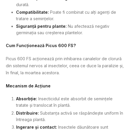
durată.
Compatibilitate:
Poate fi combinat cu alți agenți de
tratare a semințelor.
Siguranță pentru plante:
Nu afectează negativ
germinația sau creșterea plantelor.
Cum Funcționează Picus 600 FS?
Picus 600 FS acționează prin inhibarea canalelor de clorură
din sistemul nervos al insectelor, ceea ce duce la paralizie și,
în final, la moartea acestora.
Mecanism de Acțiune
Absorbție:
Insecticidul este absorbit de semințele
tratate și translocat în plantă.
Distribuire:
Substanța activă se răspândește uniform în
întreaga plantă.
Ingerare și contact:
Insectele dăunătoare sunt