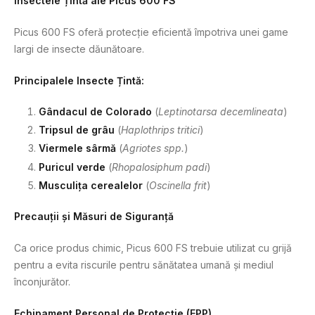
Insectele Țintă ale Picus 600 FS
Picus 600 FS oferă protecție eficientă împotriva unei game
largi de insecte dăunătoare.
Principalele Insecte Țintă:
Gândacul de Colorado
(
Leptinotarsa decemlineata
)
Tripsul de grâu
(
Haplothrips tritici
)
Viermele sârmă
(
Agriotes spp.
)
Puricul verde
(
Rhopalosiphum padi
)
Musculița cerealelor
(
Oscinella frit
)
Precauții și Măsuri de Siguranță
Ca orice produs chimic, Picus 600 FS trebuie utilizat cu grijă
pentru a evita riscurile pentru sănătatea umană și mediul
înconjurător.
Echipament Personal de Protecție (EPP)