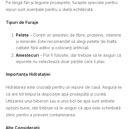
Pe lângă fân și legume proaspete, furajele speciale pentru
iepuri sunt esențiale pentru o dietă echilibrată.
Tipuri de Furaje
Pelete
– Conțin un amestec de fibre, proteine, vitamine
și minerale. Este recomandat să alegi pelete de înaltă
calitate fără aditivi și coloranți artificiali.
Amestecuri
– Pot fi folosite, dar trebuie să te asiguri că
iepurele nu selectează doar părțile care îi plac.
Importanța Hidratației
Hidratarea este crucială pentru un iepure de casă. Asigură-te
că are tot timpul la dispoziție apă proaspătă și curată.
Utilizarea unui biberon sau a unui bol de apă sunt ambele
opțiuni bune, dar trebuie să te asiguri că apa este schimbată
zilnic pentru a preveni contaminarea.
Alte Considerații