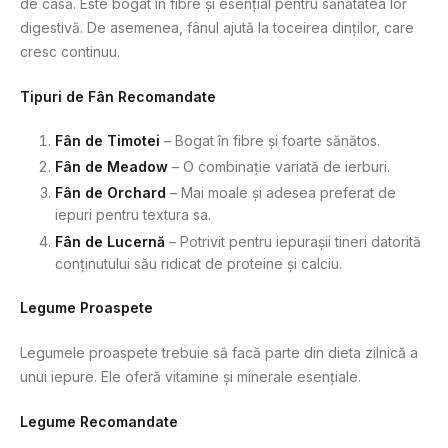
de casă. Este bogat în fibre și esențial pentru sănătatea lor
digestivă. De asemenea, fânul ajută la toceirea dinților, care
cresc continuu.
Tipuri de Fân Recomandate
Fân de Timotei
– Bogat în fibre și foarte sănătos.
Fân de Meadow
– O combinație variată de ierburi.
Fân de Orchard
– Mai moale și adesea preferat de
iepuri pentru textura sa.
Fân de Lucernă
– Potrivit pentru iepurașii tineri datorită
conținutului său ridicat de proteine și calciu.
Legume Proaspete
Legumele proaspete trebuie să facă parte din dieta zilnică a
unui iepure. Ele oferă vitamine și minerale esențiale.
Legume Recomandate