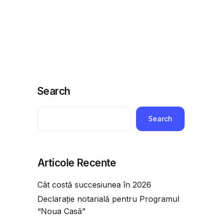
ridice
Telefoane utile
Economie
Adauga o intrebare
Search
Search
Articole Recente
Cât costă succesiunea în 2026
Declarație notarială pentru Programul
“Noua Casă”