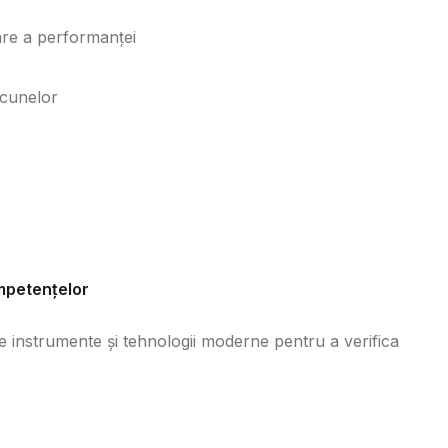
are a performanței
acunelor
ompetențelor
e de instrumente și tehnologii moderne pentru a verifica