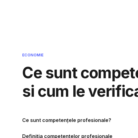
Cmpcvb - Intreaba si ti se va r
ECONOMIE
Ce sunt compete
si cum le verifi
Ce sunt competențele profesionale?
Definiția competențelor profesionale