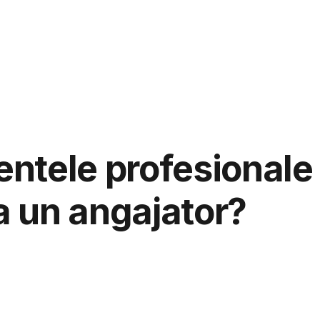
aspunde
Ju
ntele profesionale
ca un angajator?