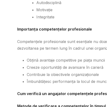
Autodisciplină
Motivație
Integritate
Importanța competențelor profesionale
Competențele profesionale sunt esențiale nu doar
dezvoltarea pe termen lung în cadrul unei organiz
Obțină avantaje competitive pe piața muncii
Creeze oportunități de avansare în carieră
Contribuie la obiectivele organizaționale
Îmbunătățesc performanța la locul de munc
Cum verifică un angajator competențele profes
Metode de verificare a competențelor în timpul 