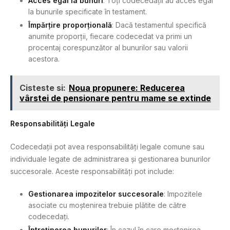
Acces egal la bunuri
: Toți codecedații au acces egal
la bunurile specificate în testament.
Împărțire proporțională
: Dacă testamentul specifică
anumite proporții, fiecare codecedat va primi un
procentaj corespunzător al bunurilor sau valorii
acestora.
Cisteste si:
Noua propunere: Reducerea
vârstei de pensionare pentru mame se extinde
Responsabilități Legale
Codecedații pot avea responsabilități legale comune sau
individuale legate de administrarea și gestionarea bunurilor
succesorale. Aceste responsabilități pot include:
Gestionarea impozitelor succesorale
: Impozitele
asociate cu moștenirea trebuie plătite de către
codecedați.
Întreținerea bunurilor
: În cazul în care moștenirea