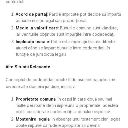
contextul:
Acord de partaj
: Părțile implicate pot decide să împartă
bunurile în mod egal sau proporțional.
Medie la valorificare
: Bunurile comune sunt vândute,
iar veniturile obținute sunt împărțite între codecedați.
Implicații fiscale
: Pot exista implicații fiscale diferite
atunci când se împart bunurile între codecedați, în
funcție de jurisdicția legală.
Alte Situații Relevante
Conceptul de codecedați poate fi de asemenea aplicat în
diverse alte domenii juridice, inclusiv:
Proprietate comună
: În cazul în care două sau mai
multe persoane dețin împreună o proprietate, acestea
pot fi considerate codecedați al bunului respectiv.
Moștenire legală
: În absența unui testament clar, legea
poate impune ca rudele apropiate să devină