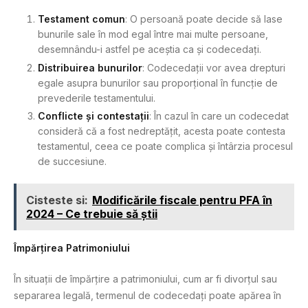
Testament comun
: O persoană poate decide să lase
bunurile sale în mod egal între mai multe persoane,
desemnându-i astfel pe aceștia ca și codecedați.
Distribuirea bunurilor
: Codecedații vor avea drepturi
egale asupra bunurilor sau proporțional în funcție de
prevederile testamentului.
Conflicte și contestații
: În cazul în care un codecedat
consideră că a fost nedreptățit, acesta poate contesta
testamentul, ceea ce poate complica și întârzia procesul
de succesiune.
Cisteste si:
Modificările fiscale pentru PFA în
2024 – Ce trebuie să știi
Împărțirea Patrimoniului
În situații de împărțire a patrimoniului, cum ar fi divorțul sau
separarea legală, termenul de codecedați poate apărea în