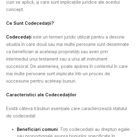
cum se aplică, și care sunt implicațiile juridice ale acestui
concept.
Ce Sunt Codecedații?
Codecedați
este un termen juridic utilizat pentru a descrie
situația în care două sau mai multe persoane sunt desemnate
ca beneficiari ai aceleiași proprietăți sau averi prin
intermediul unui testament sau a unui alt instrument
succesoral. De asemenea, poate apărea în contextul în care
mai multe persoane sunt implicate într-un proces de
succesiune pentru aceleași bunuri.
Caracteristici ale Codecedaților
Există câteva trăsături esențiale care caracterizează statutul
de codecedat:
Beneficiari comuni
: Toți codecedații au drepturi egale
sau proporționale asupra bunurilor specificate în