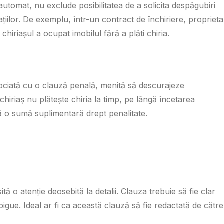
utomat, nu exclude posibilitatea de a solicita despăgubiri
țiilor. De exemplu, într-un contract de închiriere, proprieta
hiriașul a ocupat imobilul fără a plăti chiria.
asociată cu o clauză penală, menită să descurajeze
iriaș nu plătește chiria la timp, pe lângă încetarea
scă o sumă suplimentară drept penalitate.
tă o atenție deosebită la detalii. Clauza trebuie să fie clar
bigue. Ideal ar fi ca această clauză să fie redactată de cătr