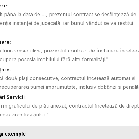
are
:
nit până la data de …, prezentul contract se desființează de
venția instanței de judecată, iar bunul vândut se va restitui
iere
:
ă luni consecutive, prezentul contract de închiriere încetea
cupera posesia imobilului fără alte formalități."
țare
:
ă două plăți consecutive, contractul încetează automat și
ecuperarea sumei împrumutate, inclusiv dobânzi și penalită
ri Servicii
:
m graficului de plăți anexat, contractul încetează de drept 
xecutarea lucrărilor."
e și exemple