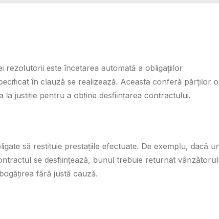
i rezolutorii este încetarea automată a obligațiilor
cificat în clauză se realizează. Aceasta conferă părților o
a la justiție pentru a obține desființarea contractului.
bligate să restituie prestațiile efectuate. De exemplu, dacă u
contractul se desființează, bunul trebuie returnat vânzătorul
mbogățirea fără justă cauză.