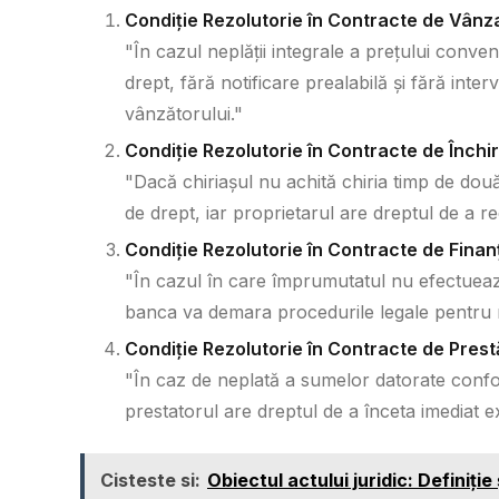
Condiție Rezolutorie în Contracte de Vânz
"În cazul neplății integrale a prețului conve
drept, fără notificare prealabilă și fără inter
vânzătorului."
Condiție Rezolutorie în Contracte de Închir
"Dacă chiriașul nu achită chiria timp de dou
de drept, iar proprietarul are dreptul de a re
Condiție Rezolutorie în Contracte de Finan
"În cazul în care împrumutatul nu efectueaz
banca va demara procedurile legale pentru r
Condiție Rezolutorie în Contracte de Prestă
"În caz de neplată a sumelor datorate confor
prestatorul are dreptul de a înceta imediat e
Cisteste si:
Obiectul actului juridic: Definiți