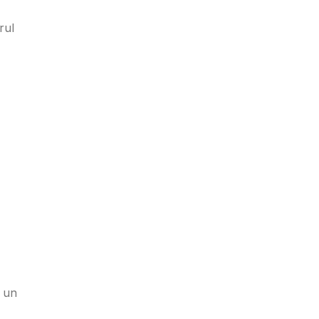
rul
e un