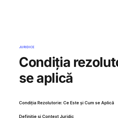
Cmpcvb - Intreaba si ti se va r
JURIDICE
Condiția rezolut
se aplică
Condiția Rezolutorie: Ce Este și Cum se Aplică
Definiție și Context Juridic