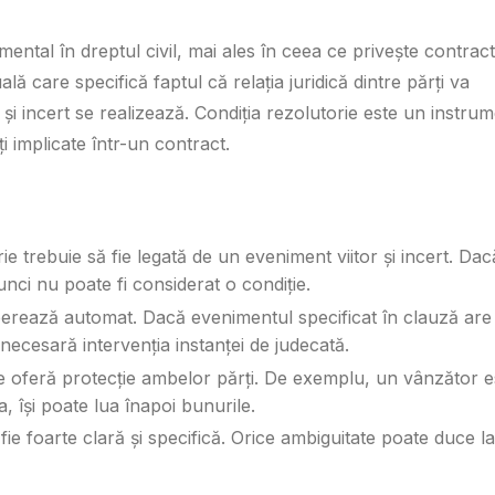
ental în dreptul civil, mai ales în ceea ce privește contract
lă care specifică faptul că relația juridică dintre părți va
și incert se realizează. Condiția rezolutorie este un instru
i implicate într-un contract.
rie trebuie să fie legată de un eveniment viitor și incert. Dac
nci nu poate fi considerat o condiție.
operează automat. Dacă evenimentul specificat în clauză are
 necesară intervenția instanței de judecată.
ie oferă protecție ambelor părți. De exemplu, un vânzător e
, își poate lua înapoi bunurile.
fie foarte clară și specifică. Orice ambiguitate poate duce la