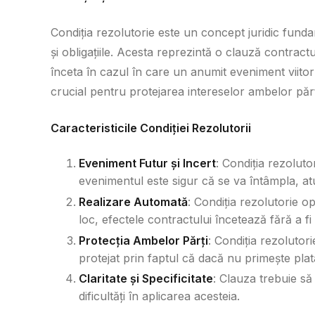
Condiția rezolutorie este un concept juridic fundam
și obligațiile. Acesta reprezintă o clauză contractua
înceta în cazul în care un anumit eveniment viitor 
crucial pentru protejarea intereselor ambelor părț
Caracteristicile Condiției Rezolutorii
Eveniment Futur și Incert
: Condiția rezoluto
evenimentul este sigur că se va întâmpla, atu
Realizare Automată
: Condiția rezolutorie 
loc, efectele contractului încetează fără a fi
Protecția Ambelor Părți
: Condiția rezolutor
protejat prin faptul că dacă nu primește plata
Claritate și Specificitate
: Clauza trebuie să 
dificultăți în aplicarea acesteia.