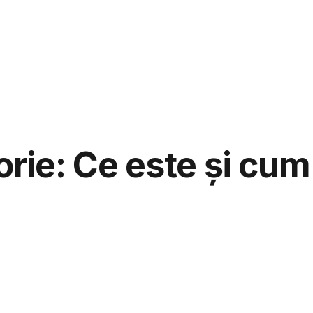
aspunde
Ju
orie: Ce este și cum