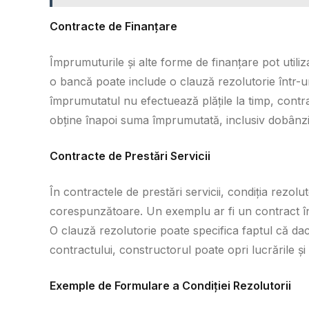
Contracte de Finanțare
Împrumuturile și alte forme de finanțare pot utili
o bancă poate include o clauză rezolutorie într-
împrumutatul nu efectuează plățile la timp, contr
obține înapoi suma împrumutată, inclusiv dobânzile
Contracte de Prestări Servicii
În contractele de prestări servicii, condiția rezolut
corespunzătoare. Un exemplu ar fi un contract în
O clauză rezolutorie poate specifica faptul că da
contractului, constructorul poate opri lucrările și
Exemple de Formulare a Condiției Rezolutorii