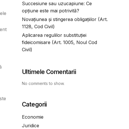
Succesiune sau uzucapiune: Ce
opțiune este mai potrivită?
ele
Novațiunea și stingerea obligațiilor (Art.
1128, Cod Civil)
ment
Aplicarea regulilor substituției
fideicomisare (Art. 1005, Noul Cod
Civil)
ă
Ultimele Comentarii
No comments to show.
ste
Categorii
Economie
Juridice