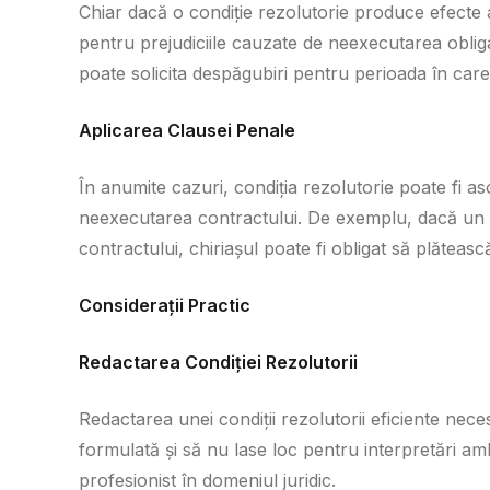
Chiar dacă o condiție rezolutorie produce efecte a
pentru prejudiciile cauzate de neexecutarea obliga
poate solicita despăgubiri pentru perioada în care c
Aplicarea Clausei Penale
În anumite cazuri, condiția rezolutorie poate fi 
neexecutarea contractului. De exemplu, dacă un ch
contractului, chiriașul poate fi obligat să plătea
Considerații Practic
Redactarea Condiției Rezolutorii
Redactarea unei condiții rezolutorii eficiente necesi
formulată și să nu lase loc pentru interpretări am
profesionist în domeniul juridic.