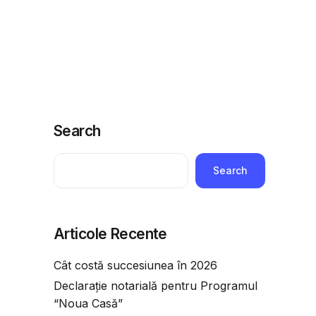
ridice
Telefoane utile
Economie
Adauga o intrebare
Search
Search
Articole Recente
Cât costă succesiunea în 2026
Declarație notarială pentru Programul
“Noua Casă”