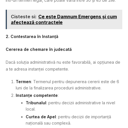
într-un termen legal, care poate varia între 30 și 45 de zile.
Cisteste si:
Ce este Damnum Emergens și cum
afectează contractele
2. Contestarea în Instanță
Cererea de chemare în judecată
Dacă soluția administrativă nu este favorabilă, ai opțiunea de
a te adresa instanței competente.
Termen
: Termenul pentru depunerea cererii este de 6
luni de la finalizarea procedurii administrative.
Instanțe competente
:
Tribunalul
: pentru decizii administrative la nivel
local.
Curtea de Apel
: pentru decizii de importanță
națională sau complexă.