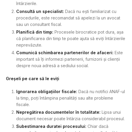
întârzierile.
Consultă un specialist:
Dacă nu ești familiarizat cu
procedurile, este recomandat să apelezi la un avocat
sau un consultant fiscal.
Planifică din timp:
Procesele birocratice pot dura, așa
că planificarea din timp te poate ajuta să eviți întârzierile
neprevăzute.
Comunică schimbarea partenerilor de afaceri:
Este
important să îți informezi partenerii, furnizorii și clienții
despre noua adresă a sediului social.
Greșeli pe care să le eviți
Ignorarea obligațiilor fiscale:
Dacă nu notifici ANAF-ul
la timp, poți întâmpina penalități sau alte probleme
fiscale.
Nepregătirea documentelor în totalitate:
Lipsa unui
document necesar poate întârzia considerabil procesul.
Subestimarea duratei procesului:
Chiar dacă