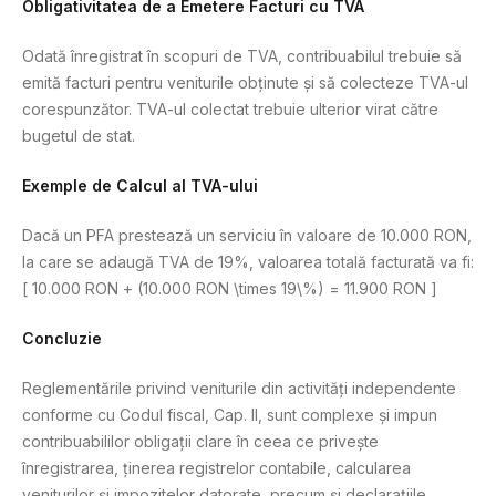
Obligativitatea de a Emetere Facturi cu TVA
Odată înregistrat în scopuri de TVA, contribuabilul trebuie să
emită facturi pentru veniturile obținute și să colecteze TVA-ul
corespunzător. TVA-ul colectat trebuie ulterior virat către
bugetul de stat.
Exemple de Calcul al TVA-ului
Dacă un PFA prestează un serviciu în valoare de 10.000 RON,
la care se adaugă TVA de 19%, valoarea totală facturată va fi:
[ 10.000 RON + (10.000 RON \times 19\%) = 11.900 RON ]
Concluzie
Reglementările privind veniturile din activități independente
conforme cu Codul fiscal, Cap. II, sunt complexe și impun
contribuabililor obligații clare în ceea ce privește
înregistrarea, ținerea registrelor contabile, calcularea
veniturilor și impozitelor datorate, precum și declarațiile