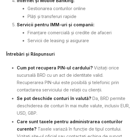
Internet și Mobile Banking:
Gestionarea conturilor online
Plăți și transferuri rapide
Servicii pentru IMM-uri și companii:
Finanțare comercială și credite de afaceri
Servicii de leasing și asigurare
Întrebări și Răspunsuri
Cum pot recupera PIN-ul cardului?
Vizitați orice
sucursală BRD cu un act de identitate valid.
Recuperarea PIN-ului este posibilă și telefonic prin
contactarea serviciului de relații cu clienții.
Se pot deschide conturi în valută?
Da, BRD permite
deschiderea de conturi în mai multe valute, inclusiv EUR,
USD, GBP.
Care sunt taxele pentru administrarea conturilor
curente?
Taxele variază în funcție de tipul contului.
Vizitați site-ul oficial sau contactați echipa de suport