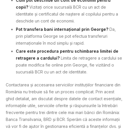
Cum pot deschide un cont de economii pentru
copii?
Vizitați orice sucursală BCR cu un act de
identitate și certificatul de naștere al copilului pentru a
deschide un cont de economii.
Pot transfera bani internațional prin George?
Da,
prin platforma George se pot efectua transferuri
internaționale în mod simplu și rapid.
Care este procedura pentru schimbarea limitei de
retragere a cardului?
Limita de retragere a cardului se
poate modifica fie online prin George, fie vizitând o
sucursală BCR cu un act de identitate.
Contactarea și accesarea serviciilor instituțiilor financiare din
România nu trebuie să fie un proces complicat. Prin acest
ghid detaliat, am discutat despre datele de contact esențiale,
informațiile utile, serviciile oferite și răspunsurile la întrebări
frecvente pentru trei dintre cele mai mari bănci din România:
Banca Transilvania, BRD și BCR. Sperăm că aceste informații
vă vor fi de ajutor în gestionarea eficientă a finanțelor dvs. și