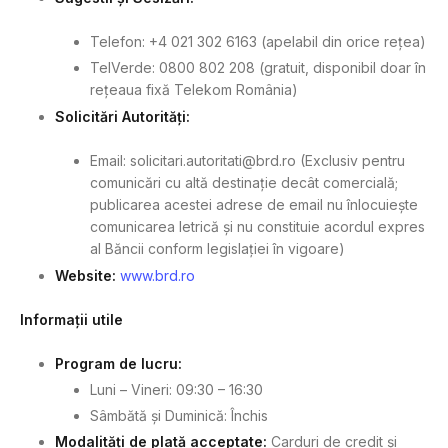
Telefon: +4 021 302 6163 (apelabil din orice rețea)
TelVerde: 0800 802 208 (gratuit, disponibil doar în
rețeaua fixă Telekom România)
Solicitări Autorități:
Email:
solicitari.autoritati@brd.ro
(Exclusiv pentru
comunicări cu altă destinație decât comercială;
publicarea acestei adrese de email nu înlocuiește
comunicarea letrică și nu constituie acordul expres
al Băncii conform legislației în vigoare)
Website:
www.brd.ro
Informații utile
Program de lucru:
Luni – Vineri: 09:30 – 16:30
Sâmbătă și Duminică: Închis
Modalități de plată acceptate:
Carduri de credit și