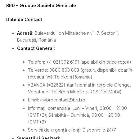
BRD – Groupe Société Générale
Date de Contact
Adresă:
Bulevardul Ion Mihalache nr. 1-7, Sector 1,
București, România
Contact General:
Telefon: +4 021 302 6161 (apelabil din orice rețea)
TelVerde: 0800 803 803 (gratuit, disponibil doar în
rețeaua fixă Telekom România)
*BANCA (*22622) (tarif normal în rețelele Orange,
Vodafone, Telekom Mobile și RCS Digi Mobil)
Email:
mybrdcontact@brd.ro
Informații comerciale: Luni – Vineri, 08:00 – 21:00
(GMT+2); Sâmbătă – Duminică, 08:00 – 20:00
(GMT+2)
Servicii de urgență clienți: Disponibile 24/7
Sugestii și Sesizări: