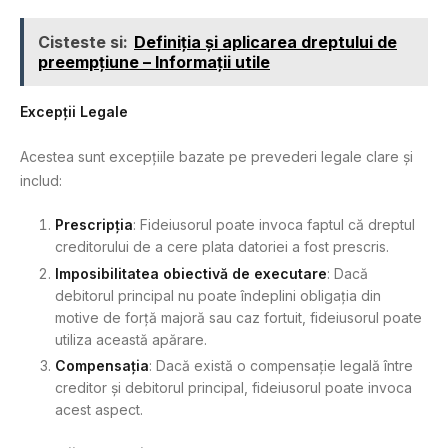
Cisteste si:
Definiția și aplicarea dreptului de
preempțiune – Informații utile
Excepții Legale
Acestea sunt excepțiile bazate pe prevederi legale clare și
includ:
Prescripția
: Fideiusorul poate invoca faptul că dreptul
creditorului de a cere plata datoriei a fost prescris.
Imposibilitatea obiectivă de executare
: Dacă
debitorul principal nu poate îndeplini obligația din
motive de forță majoră sau caz fortuit, fideiusorul poate
utiliza această apărare.
Compensația
: Dacă există o compensație legală între
creditor și debitorul principal, fideiusorul poate invoca
acest aspect.