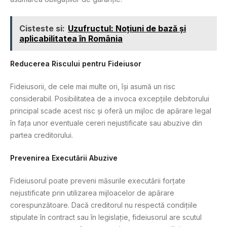
Cisteste si:
Uzufructul: Noțiuni de bază și
aplicabilitatea în România
Reducerea Riscului pentru Fideiusor
Fideiusorii, de cele mai multe ori, își asumă un risc
considerabil. Posibilitatea de a invoca excepțiile debitorului
principal scade acest risc și oferă un mijloc de apărare legal
în fața unor eventuale cereri nejustificate sau abuzive din
partea creditorului.
Prevenirea Executării Abuzive
Fideiusorul poate preveni măsurile executării forțate
nejustificate prin utilizarea mijloacelor de apărare
corespunzătoare. Dacă creditorul nu respectă condițiile
stipulate în contract sau în legislație, fideiusorul are scutul