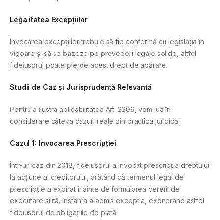
Legalitatea Excepțiilor
Invocarea excepțiilor trebuie să fie conformă cu legislația în
vigoare și să se bazeze pe prevederi legale solide, altfel
fideiusorul poate pierde acest drept de apărare.
Studii de Caz și Jurisprudență Relevantă
Pentru a ilustra aplicabilitatea Art. 2296, vom lua în
considerare câteva cazuri reale din practica juridică:
Cazul 1: Invocarea Prescripției
Într-un caz din 2018, fideiusorul a invocat prescripția dreptului
la acțiune al creditorului, arătând că termenul legal de
prescripție a expirat înainte de formularea cererii de
executare silită. Instanța a admis excepția, exonerând astfel
fideiusorul de obligațiile de plată.