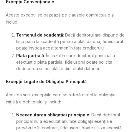
Excepții Convenționale
Aceste excepții se bazează pe clauzele contractuale și
includ:
Termenul de scadență
: Dacă debitorul mai dispune de
timp până la scadență pentru a plăti datoria, fideiusorul
poate invoca acest termen în fața creditorului.
Plata parțială
: În cazul în care debitorul principal a
efectuat o plată parțială, fideiusorul poate solicita
deducerea sumei plătite din totalul datoriei.
Excepții Legate de Obligația Principală
Acestea sunt excepțiile care se referă direct la obligația
inițială a debitorului și includ:
Neexecutarea obligației principale
: Dacă debitorul
principal nu a executat anumite obligații esențiale
prevăzute în contract, fideiusorul poate utiliza această