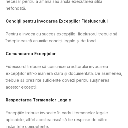
necesar pentru a amâna sau anula executarea silită
nefondată.
Condiții pentru Invocarea Excepțiilor Fideiusorului
Pentru a invoca cu succes excepțiile, fideiusorul trebuie să
îndeplinească anumite condiții legale și de fond:
Comunicarea Excepțiilor
Fideiusorul trebuie să comunice creditorului invocarea
excepțiilor într-o manieră clară și documentată. De asemenea,
trebuie să prezinte suficiente dovezi pentru susținerea
acestor excepții.
Respectarea Termenelor Legale
Excepțiile trebuie invocate în cadrul termenelor legale
aplicabile, altfel acestea riscă să fie respinse de către
instanțele competente.