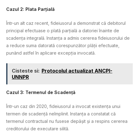
Cazul 2: Plata Parțială
Într-un alt caz recent, fideiusorul a demonstrat că debitorul
principal efectuase o plată parțială a datoriei înainte de
scadența integrală. Instanța a admis cererea fideiusorului de
a reduce suma datorată corespunzător plății efectuate,
punând astfel în aplicare excepția invocată.
Cisteste si:
Protocolul actualizat ANCPI-
UNNPR
Cazul 3: Termenul de Scadență
Într-un caz din 2020, fideiusorul a invocat existența unui
termen de scadență neîmplinit. Instanța a constatat că
termenul contractual nu fusese depășit și a respins cererea
creditorului de executare silită.