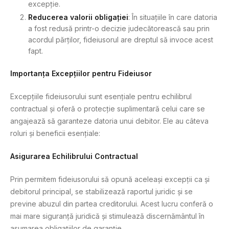
excepție.
Reducerea valorii obligației
: În situațiile în care datoria
a fost redusă printr-o decizie judecătorească sau prin
acordul părților, fideiusorul are dreptul să invoce acest
fapt.
Importanța Excepțiilor pentru Fideiusor
Excepțiile fideiusorului sunt esențiale pentru echilibrul
contractual și oferă o protecție suplimentară celui care se
angajează să garanteze datoria unui debitor. Ele au câteva
roluri și beneficii esențiale:
Asigurarea Echilibrului Contractual
Prin permitem fideiusorului să opună aceleași excepții ca și
debitorul principal, se stabilizează raportul juridic și se
previne abuzul din partea creditorului. Acest lucru conferă o
mai mare siguranță juridică și stimulează discernământul în
asumarea obligațiilor de garanție.