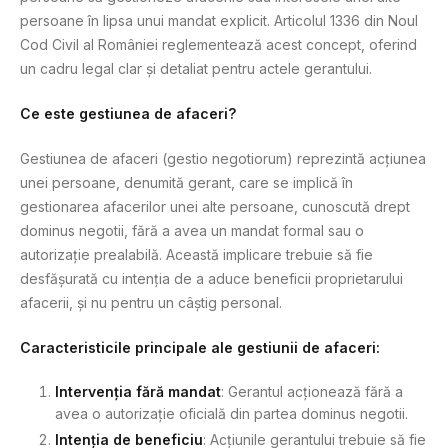
persoane în lipsa unui mandat explicit. Articolul 1336 din Noul
Cod Civil al României reglementează acest concept, oferind
un cadru legal clar și detaliat pentru actele gerantului.
Ce este gestiunea de afaceri?
Gestiunea de afaceri (gestio negotiorum) reprezintă acțiunea
unei persoane, denumită gerant, care se implică în
gestionarea afacerilor unei alte persoane, cunoscută drept
dominus negotii, fără a avea un mandat formal sau o
autorizație prealabilă. Această implicare trebuie să fie
desfășurată cu intenția de a aduce beneficii proprietarului
afacerii, și nu pentru un câștig personal.
Caracteristicile principale ale gestiunii de afaceri:
Intervenția fără mandat
: Gerantul acționează fără a
avea o autorizație oficială din partea dominus negotii.
Intenția de beneficiu
: Acțiunile gerantului trebuie să fie