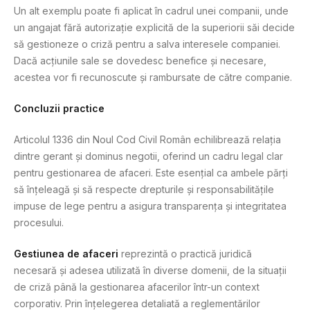
Un alt exemplu poate fi aplicat în cadrul unei companii, unde
un angajat fără autorizație explicită de la superiorii săi decide
să gestioneze o criză pentru a salva interesele companiei.
Dacă acțiunile sale se dovedesc benefice și necesare,
acestea vor fi recunoscute și rambursate de către companie.
Concluzii practice
Articolul 1336 din Noul Cod Civil Român echilibrează relația
dintre gerant și dominus negotii, oferind un cadru legal clar
pentru gestionarea de afaceri. Este esențial ca ambele părți
să înțeleagă și să respecte drepturile și responsabilitățile
impuse de lege pentru a asigura transparența și integritatea
procesului.
Gestiunea de afaceri
reprezintă o practică juridică
necesară și adesea utilizată în diverse domenii, de la situații
de criză până la gestionarea afacerilor într-un context
corporativ. Prin înțelegerea detaliată a reglementărilor