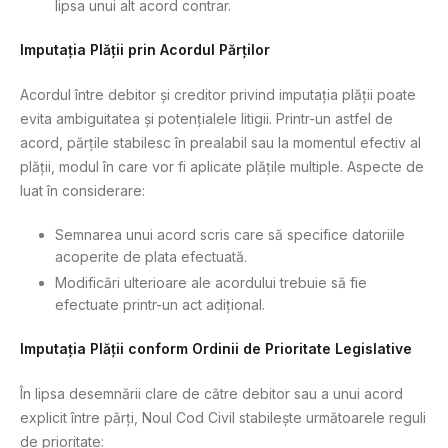
lipsa unui alt acord contrar.
Imputația Plății prin Acordul Părților
Acordul între debitor și creditor privind imputația plății poate
evita ambiguitatea și potențialele litigii. Printr-un astfel de
acord, părțile stabilesc în prealabil sau la momentul efectiv al
plății, modul în care vor fi aplicate plățile multiple. Aspecte de
luat în considerare:
Semnarea unui acord scris care să specifice datoriile
acoperite de plata efectuată.
Modificări ulterioare ale acordului trebuie să fie
efectuate printr-un act adițional.
Imputația Plății conform Ordinii de Prioritate Legislative
În lipsa desemnării clare de către debitor sau a unui acord
explicit între părți, Noul Cod Civil stabilește următoarele reguli
de prioritate: