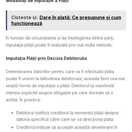
Modalități de Imputație a Plății
Cisteste si:
Dare în plată: Ce presupune și cum
funcționează
În funcție de circumstanțe și de înțelegerea dintre părți,
imputația plății poate fi realizată prin mai multe metode:
Imputația Plății prin Decizia Debitorului
Determinarea datoriilor pentru care va fi efectuată plata
poate fi uneori la latitudinea debitorului, aceasta fiind cea mai
simplă formă de imputație a plății. Debitorul își manifestă
intenția explicită asupra obligației pe care dorește să o
achite. În practică:
Debitorul notifică creditorul la momentul plății despre
datoria specifică către care se va direcționa plata.
Creditorul trebuie să accepte această desemnare în