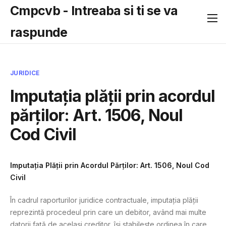
Cmpcvb - Intreaba si ti se va
raspunde
JURIDICE
Imputația plății prin acordul
părților: Art. 1506, Noul
Cod Civil
Imputația Plății prin Acordul Părților: Art. 1506, Noul Cod
Civil
În cadrul raporturilor juridice contractuale, imputația plății
reprezintă procedeul prin care un debitor, având mai multe
datorii față de același creditor, își stabilește ordinea în care