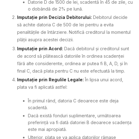
Datorie D de 1500 de lei, scadentă în 45 de zile, cu
o dobândă de 2% pe lună.
Imputație prin Decizia Debitorului:
Debitorul decide
să achite datoria C de 500 de lei pentru a evita
penalitățile de întârziere. Notifică creditorul la momentul
plății asupra acestei decizii.
Imputație prin Acord:
Dacă debitorul și creditorul sunt
de acord să plătească datoriile în ordinea scadenței
fără alte considerente, ordinea ar putea fi B, A, D, și în
final C, dacă plata pentru C nu este efectuată la timp.
Imputație prin Regulile Legale:
În lipsa unui acord,
plata va fi aplicată astfel:
În primul rând, datoria C deoarece este deja
scadentă.
Dacă există fonduri suplimentare, următoarea
preferință va fi dată datoriei B deoarece scadența
este mai apropiată.
Ulterior, plata se va aplica datoriilor rămase