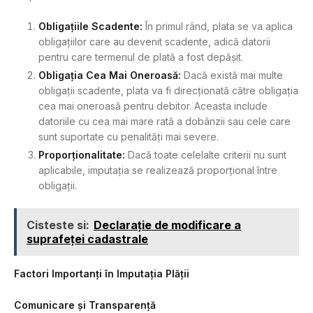
Obligațiile Scadente:
În primul rând, plata se va aplica
obligațiilor care au devenit scadente, adică datorii
pentru care termenul de plată a fost depășit.
Obligația Cea Mai Oneroasă:
Dacă există mai multe
obligații scadente, plata va fi direcționată către obligația
cea mai oneroasă pentru debitor. Aceasta include
datoriile cu cea mai mare rată a dobânzii sau cele care
sunt suportate cu penalități mai severe.
Proporționalitate:
Dacă toate celelalte criterii nu sunt
aplicabile, imputația se realizează proporțional între
obligații.
Cisteste si:
Declarație de modificare a
suprafeței cadastrale
Factori Importanți în Imputația Plății
Comunicare și Transparență