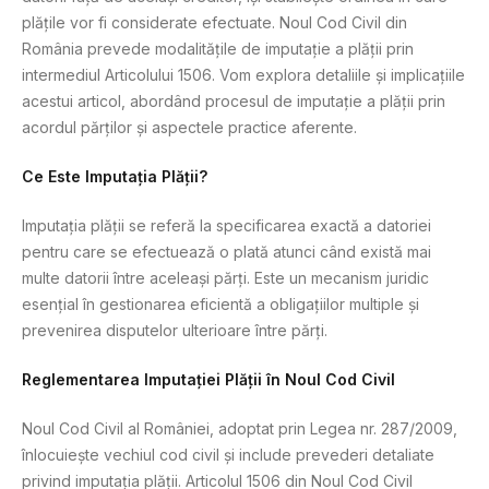
plățile vor fi considerate efectuate. Noul Cod Civil din
România prevede modalitățile de imputație a plății prin
intermediul Articolului 1506. Vom explora detaliile și implicațiile
acestui articol, abordând procesul de imputație a plății prin
acordul părților și aspectele practice aferente.
Ce Este Imputația Plății?
Imputația plății se referă la specificarea exactă a datoriei
pentru care se efectuează o plată atunci când există mai
multe datorii între aceleași părți. Este un mecanism juridic
esențial în gestionarea eficientă a obligațiilor multiple și
prevenirea disputelor ulterioare între părți.
Reglementarea Imputației Plății în Noul Cod Civil
Noul Cod Civil al României, adoptat prin Legea nr. 287/2009,
înlocuiește vechiul cod civil și include prevederi detaliate
privind imputația plății. Articolul 1506 din Noul Cod Civil