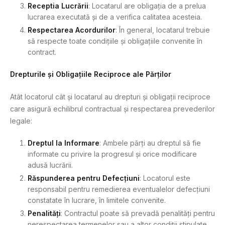
Receptia Lucrării
: Locatarul are obligația de a prelua
lucrarea executată și de a verifica calitatea acesteia.
Respectarea Acordurilor
: În general, locatarul trebuie
să respecte toate condițiile și obligațiile convenite în
contract.
Drepturile și Obligațiile Reciproce ale Părților
Atât locatorul cât și locatarul au drepturi și obligații reciproce
care asigură echilibrul contractual și respectarea prevederilor
legale:
Dreptul la Informare
: Ambele părți au dreptul să fie
informate cu privire la progresul și orice modificare
adusă lucrării.
Răspunderea pentru Defecțiuni
: Locatorul este
responsabil pentru remedierea eventualelor defecțiuni
constatate în lucrare, în limitele convenite.
Penalități
: Contractul poate să prevadă penalități pentru
nerespectarea termenelor sau a altor condiții stipulate.