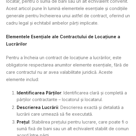
locatar, pentru o sumă de bani sau un alt echivalent convenit.
Acest articol pune în lumină elementele esențiale și condițiile
generale pentru încheierea unui astfel de contract, oferind un
cadru legal și echitabil ambelor părți implicate.
Elementele Esențiale ale Contractului de Locațiune a
Lucrărilor
Pentru a încheia un contract de locațiune a lucrărilor, este
obligatorie respectarea anumitor elemente esențiale, fără de
care contractul nu ar avea valabilitate juridică. Aceste
elemente includ:
Identificarea Părților
: Identificarea clară și completă a
părților contractante – locatorul și locatarul.
Descrierea Lucrării
: Descrierea exactă și detaliată a
lucrării care urmează să fie executată.
Prețul
: Stabilirea prețului pentru lucrare, care poate fi o
sumă fixă de bani sau un alt echivalent stabilit de comun
acord între părți.