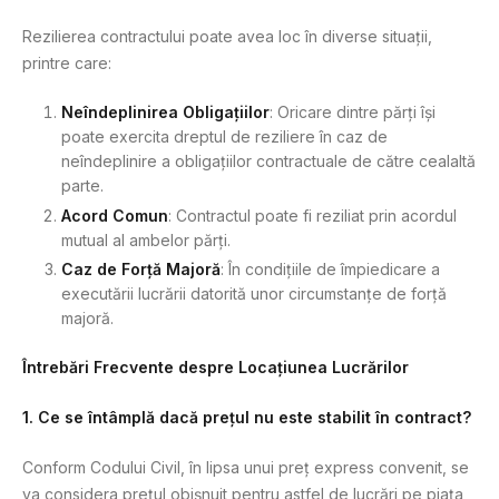
Rezilierea contractului poate avea loc în diverse situații,
printre care:
Neîndeplinirea Obligațiilor
: Oricare dintre părți își
poate exercita dreptul de reziliere în caz de
neîndeplinire a obligațiilor contractuale de către cealaltă
parte.
Acord Comun
: Contractul poate fi reziliat prin acordul
mutual al ambelor părți.
Caz de Forță Majoră
: În condițiile de împiedicare a
executării lucrării datorită unor circumstanțe de forță
majoră.
Întrebări Frecvente despre Locațiunea Lucrărilor
1. Ce se întâmplă dacă prețul nu este stabilit în contract?
Conform Codului Civil, în lipsa unui preț express convenit, se
va considera prețul obișnuit pentru astfel de lucrări pe piața