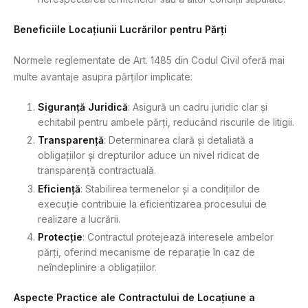
Beneficiile Locațiunii Lucrărilor pentru Părți
Normele reglementate de Art. 1485 din Codul Civil oferă mai
multe avantaje asupra părților implicate:
Siguranță Juridică
: Asigură un cadru juridic clar și
echitabil pentru ambele părți, reducând riscurile de litigii.
Transparență
: Determinarea clară și detaliată a
obligațiilor și drepturilor aduce un nivel ridicat de
transparență contractuală.
Eficiență
: Stabilirea termenelor și a condițiilor de
execuție contribuie la eficientizarea procesului de
realizare a lucrării.
Protecție
: Contractul protejează interesele ambelor
părți, oferind mecanisme de reparație în caz de
neîndeplinire a obligațiilor.
Aspecte Practice ale Contractului de Locațiune a