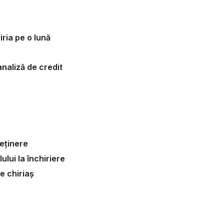
ria pe o lună
 analiză de credit
reținere
ului la închiriere
e chiriaș