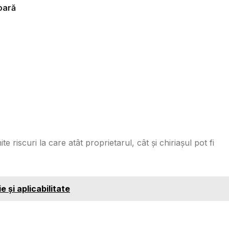
oară
e riscuri la care atât proprietarul, cât și chiriașul pot fi
e și aplicabilitate