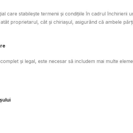
care stabilește termenii și condițiile în cadrul închirierii u
tât proprietarul, cât și chiriașul, asigurând că ambele părți 
ere
 complet și legal, este necesar să includem mai multe elem
șului