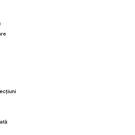
F
are
ecțiuni
ată