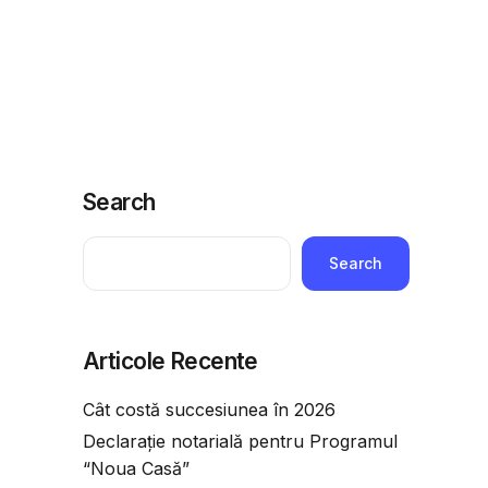
ridice
Telefoane utile
Economie
Adauga o intrebare
Search
Search
Articole Recente
Cât costă succesiunea în 2026
Declarație notarială pentru Programul
“Noua Casă”