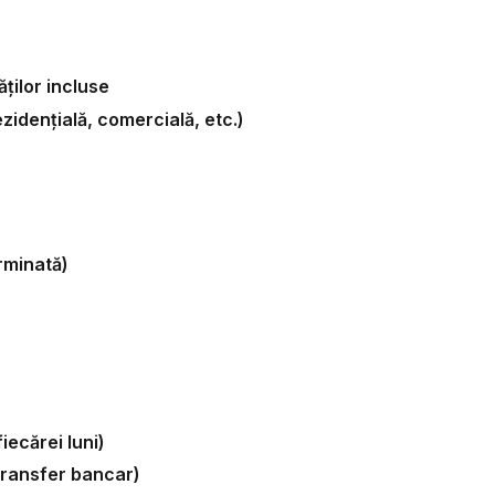
ăților incluse
ezidențială, comercială, etc.)
rminată)
iecărei luni)
transfer bancar)