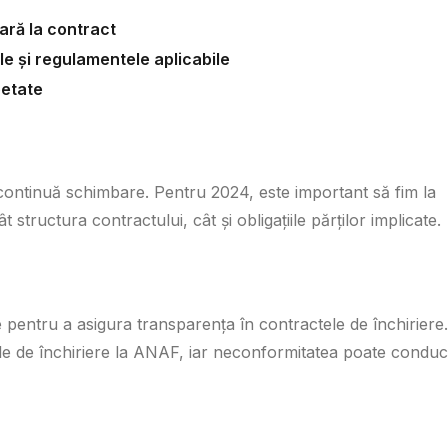
ară la contract
e și regulamentele aplicabile
petate
în continuă schimbare. Pentru 2024, este important să fim la
 structura contractului, cât și obligațiile părților implicate.
le pentru a asigura transparența în contractele de închiriere.
tele de închiriere la ANAF, iar neconformitatea poate condu