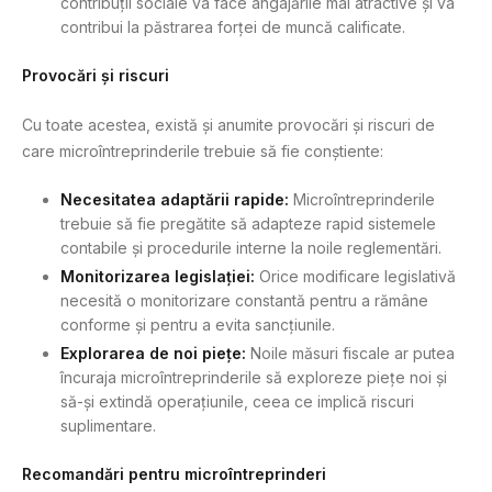
contribuții sociale va face angajările mai atractive și va
contribui la păstrarea forței de muncă calificate.
Provocări și riscuri
Cu toate acestea, există și anumite provocări și riscuri de
care microîntreprinderile trebuie să fie conștiente:
Necesitatea adaptării rapide:
Microîntreprinderile
trebuie să fie pregătite să adapteze rapid sistemele
contabile și procedurile interne la noile reglementări.
Monitorizarea legislației:
Orice modificare legislativă
necesită o monitorizare constantă pentru a rămâne
conforme și pentru a evita sancțiunile.
Explorarea de noi piețe:
Noile măsuri fiscale ar putea
încuraja microîntreprinderile să exploreze piețe noi și
să-și extindă operațiunile, ceea ce implică riscuri
suplimentare.
Recomandări pentru microîntreprinderi