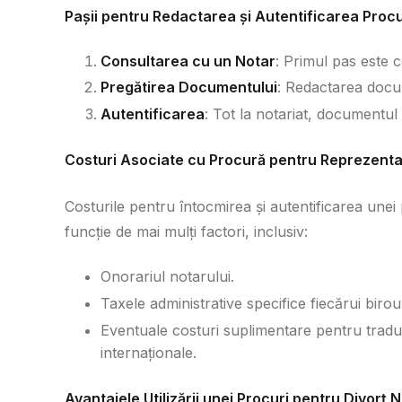
Pașii pentru Redactarea și Autentificarea Procu
Consultarea cu un Notar
: Primul pas este 
Pregătirea Documentului
: Redactarea docu
Autentificarea
: Tot la notariat, documentul v
Costuri Asociate cu Procură pentru Reprezentar
Costurile pentru întocmirea și autentificarea unei
funcție de mai mulți factori, inclusiv:
Onorariul notarului.
Taxele administrative specifice fiecărui birou
Eventuale costuri suplimentare pentru traduc
internaționale.
Avantajele Utilizării unei Procuri pentru Divorț N