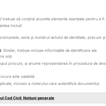
l trebuie să conțină anumite elemente esențiale pentru a fi
estea includ:
prenumele, seria și numărul actului de identitate, precum și
i
: Similar, trebuie incluse informațiile de identificare ale
e soți.
scopul procurii, și anume reprezentarea în procedura de divo
ocura este valabilă.
plicate, inclusiv a notarului care autentifică documentul.
l Cod Civil: Noțiuni generale