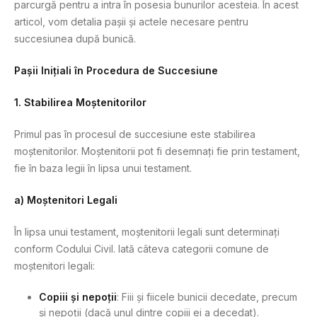
parcurgă pentru a intra în posesia bunurilor acesteia. În acest
articol, vom detalia pașii și actele necesare pentru
succesiunea după bunică.
Pașii Inițiali în Procedura de Succesiune
1. Stabilirea Moștenitorilor
Primul pas în procesul de succesiune este stabilirea
moștenitorilor. Moștenitorii pot fi desemnați fie prin testament,
fie în baza legii în lipsa unui testament.
a) Moștenitori Legali
În lipsa unui testament, moștenitorii legali sunt determinați
conform Codului Civil. Iată câteva categorii comune de
moștenitori legali:
Copiii și nepoții
: Fiii și fiicele bunicii decedate, precum
și nepoții (dacă unul dintre copiii ei a decedat).