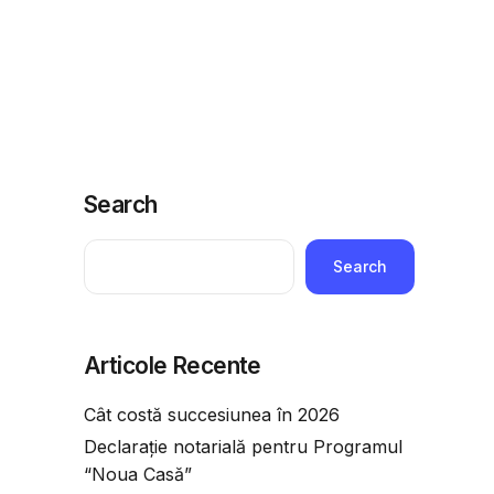
ridice
Telefoane utile
Economie
Adauga o intrebare
Search
Search
Articole Recente
Cât costă succesiunea în 2026
Declarație notarială pentru Programul
“Noua Casă”