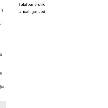
Telefoane utile
ile
Uncategorized
or
și
la
ția