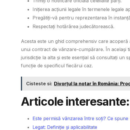
Trimiți o notificare oficială celeilalte părți.
Inițierea acțiunii legale în termenele legale ap
Pregătiți-vă pentru reprezentarea în instanță
Respectați hotărârea judecătorească.
Acesta este un ghid comprehensiv care acoperă a
unui contract de vânzare-cumpărare. În același tim
jurisdicție la alta și este esențial să consultați un 
funcție de specificul fiecărui caz.
Cisteste si:
Divorțul la notar în România: Pro
Articole interesante:
Este permisă vânzarea între soți? Ce spune 
Legat: Definiție și aplicabilitate