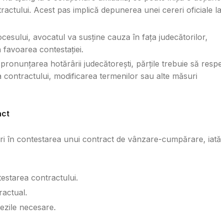
ractului. Acest pas implică depunerea unei cereri oficiale l
ocesului, avocatul va susține cauza în fața judecătorilor,
 favoarea contestației.
pronunțarea hotărârii judecătorești, părțile trebuie să resp
a contractului, modificarea termenilor sau alte măsuri
act
ari în contestarea unui contract de vânzare-cumpărare, iată
testarea contractului.
ractual.
ezile necesare.