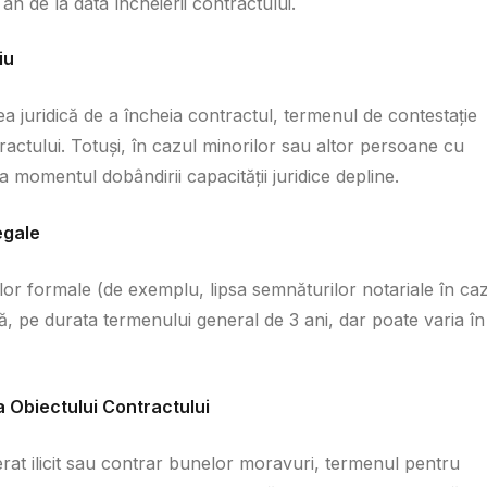
an de la data încheierii contractului.
iu
ea juridică de a încheia contractul, termenul de contestație
ntractului. Totuși, în cazul minorilor sau altor persoane cu
 momentul dobândirii capacității juridice depline.
egale
or formale (de exemplu, lipsa semnăturilor notariale în ca
lă, pe durata termenului general de 3 ani, dar poate varia în
a Obiectului Contractului
erat ilicit sau contrar bunelor moravuri, termenul pentru