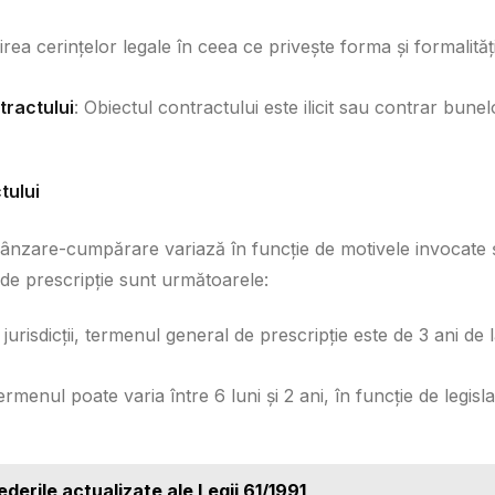
irea cerințelor legale în ceea ce privește forma și formalităț
tractului
: Obiectul contractului este ilicit sau contrar bunel
tului
ânzare-cumpărare variază în funcție de motivele invocate 
 de prescripție sunt următoarele:
 jurisdicții, termenul general de prescripție este de 3 ani de 
ermenul poate varia între 6 luni și 2 ani, în funcție de legisla
vederile actualizate ale Legii 61/1991