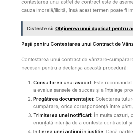
contestarea unui astfel de contract este de asemen
cauza imorală/ilicită, însă acest termen poate fi ime
Cisteste si:
Obținerea unui duplicat pentru a
Pașii pentru Contestarea unui Contract de Vâ
Contestarea unui contract de vânzare-cumpărare n
necesari pentru a declanșa această procedură:
Consultarea unui avocat
: Este recomandat 
a evalua șansele de succes și a înțelege proc
Pregătirea documentației
: Colectarea tutu
cumpărare, orice corespondență între părți, 
Trimiterea unei notificări
: În multe cazuri, o
enunțată intenția de a contesta contractul și
Inițierea unei acțiuni în justiție
: Dacă părțil