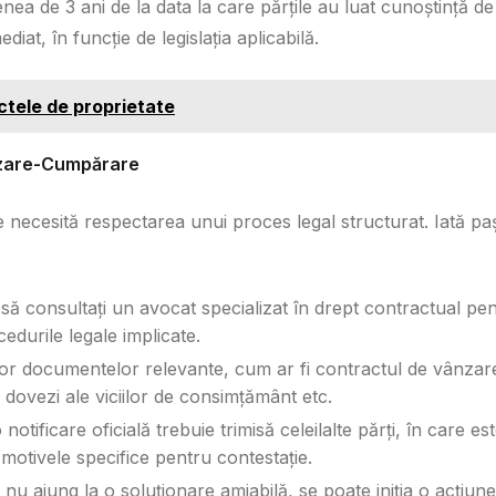
ea de 3 ani de la data la care părțile au luat cunoștință de
diat, în funcție de legislația aplicabilă.
ctele de proprietate
nzare-Cumpărare
ecesită respectarea unui proces legal structurat. Iată paș
să consultați un avocat specializat în drept contractual pe
edurile legale implicate.
ror documentelor relevante, cum ar fi contractul de vânzar
dovezi ale viciilor de consimțământ etc.
 notificare oficială trebuie trimisă celeilalte părți, în care es
 motivele specifice pentru contestație.
e nu ajung la o soluționare amiabilă, se poate iniția o acțiune