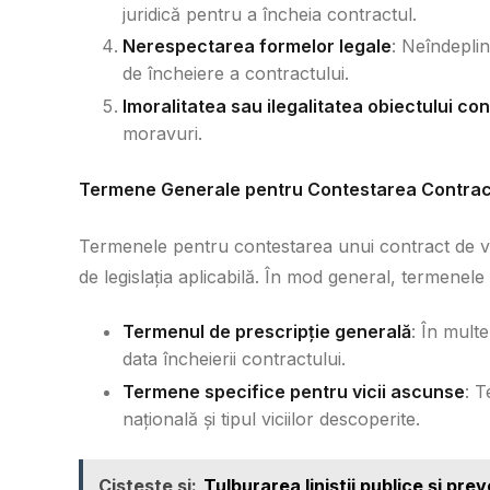
juridică pentru a încheia contractul.
Nerespectarea formelor legale
: Neîndeplin
de încheiere a contractului.
Imoralitatea sau ilegalitatea obiectului con
moravuri.
Termene Generale pentru Contestarea Contrac
Termenele pentru contestarea unui contract de v
de legislația aplicabilă. În mod general, termenele
Termenul de prescripție generală
: În multe
data încheierii contractului.
Termene specifice pentru vicii ascunse
: T
națională și tipul viciilor descoperite.
Cisteste si:
Tulburarea liniștii publice și pre