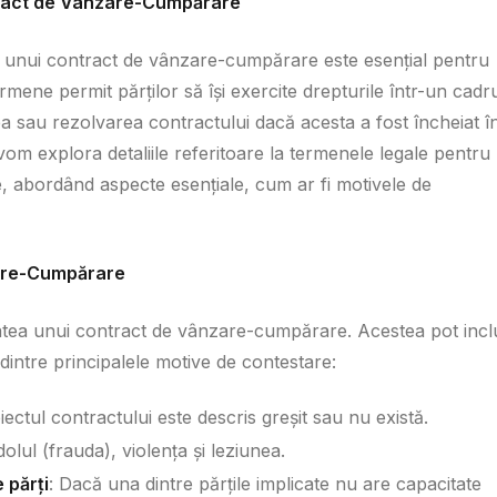
ract de Vânzare-Cumpărare
ea unui contract de vânzare-cumpărare este esențial pentru
ermene permit părților să își exercite drepturile într-un cadr
area sau rezolvarea contractului dacă acesta a fost încheiat î
om explora detaliile referitoare la termenele legale pentru
 abordând aspecte esențiale, cum ar fi motivele de
zare-Cumpărare
itatea unui contract de vânzare-cumpărare. Acestea pot inc
 dintre principalele motive de contestare:
iectul contractului este descris greșit sau nu există.
olul (frauda), violența și leziunea.
 părți
: Dacă una dintre părțile implicate nu are capacitate