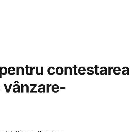
aspunde
Ju
pentru contestarea
e vânzare-