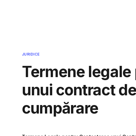
Cmpcvb - Intreaba si ti se va r
JURIDICE
Termene legale 
unui contract d
cumpărare