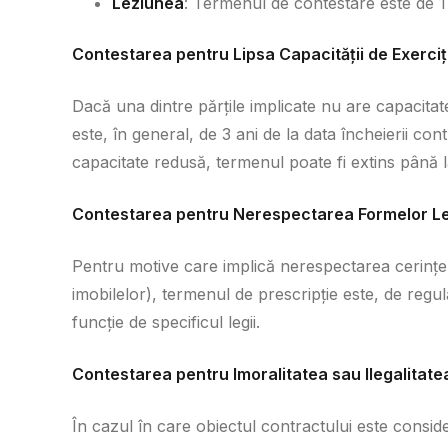
Leziunea
: Termenul de contestare este de 1 
Contestarea pentru Lipsa Capacității de Exerciț
Dacă una dintre părțile implicate nu are capacitat
este, în general, de 3 ani de la data încheierii co
capacitate redusă, termenul poate fi extins până la
Contestarea pentru Nerespectarea Formelor L
Pentru motive care implică nerespectarea cerințel
imobilelor), termenul de prescripție este, de regu
funcție de specificul legii.
Contestarea pentru Imoralitatea sau Ilegalitate
În cazul în care obiectul contractului este consid