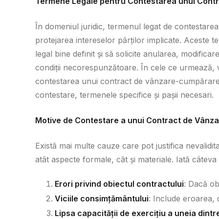
Termene Legale pentru Contestarea unui Cont
În domeniul juridic, termenul legat de contestar
protejarea intereselor părților implicate. Aceste t
legal bine definit și să solicite anularea, modific
condiții necorespunzătoare. În cele ce urmează, v
contestarea unui contract de vânzare-cumpărare,
contestare, termenele specifice și pașii necesari.
Motive de Contestare a unui Contract de Vân
Există mai multe cauze care pot justifica nevalid
atât aspecte formale, cât și materiale. Iată câteva
Erori privind obiectul contractului
: Dacă ob
Viciile consimțământului
: Include eroarea, d
Lipsa capacității de exercițiu a uneia dintre