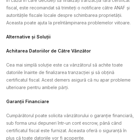
În cazul în care decideți să finalizați tranzacția fără certificat
fiscal, este recomandat să trimiteți o notificare către ANAF și
autoritățile fiscale locale despre schimbarea proprietății.
Aceasta poate ajuta la preîntâmpinarea problemelor viitoare.
Alternative și Soluții
Achitarea Datoriilor de Către Vânzător
Cea mai simplă soluție este ca vânzătorul să achite toate
datoriile înainte de finalizarea tranzacției și să obțină
certificatul fiscal. Acest demers asigură că nu apar probleme
ulterioare pentru ambele părți.
Garanții Financiare
Cumpărătorul poate solicita vânzătorului o garanție financiară,
sub forma unui depuneri într-un cont escrow, până când
certificatul fiscal este furnizat. Aceasta oferă o siguranță în
plus că toate datoriile vor fi acoperite.