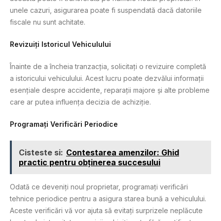
unele cazuri, asigurarea poate fi suspendată dacă datoriile
fiscale nu sunt achitate.
Revizuiți Istoricul Vehiculului
Înainte de a încheia tranzacția, solicitați o revizuire completă
a istoricului vehiculului. Acest lucru poate dezvălui informații
esențiale despre accidente, reparații majore și alte probleme
care ar putea influența decizia de achiziție.
Programați Verificări Periodice
Cisteste si:
Contestarea amenzilor: Ghid
practic pentru obținerea succesului
Odată ce deveniți noul proprietar, programați verificări
tehnice periodice pentru a asigura starea bună a vehiculului.
Aceste verificări vă vor ajuta să evitați surprizele neplăcute