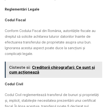
Reglementări Legale
Codul Fiscal
Conform Codului Fiscal din România, autoritățile fiscale au
dreptul să solicite achitarea tuturor datoriilor înainte de
efectuarea transferului de proprietate asupra unui bun.
Ignorarea acestui aspect poate duce la sancțiuni și
complicații legale.
Cisteste si:
Creditorii chirografari: Ce sunt și
cum acționează
Codul Civil
Codul Civil reglementează transferul de bunuri și proprietăți
și, implicit, stabilește necesitatea prezentării unui certificat
fiscal. În lipsa acestuia, transferul poate fi declarat nul.