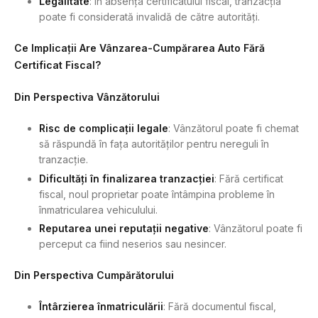
Legalitate
: În absența certificatului fiscal, tranzacția
poate fi considerată invalidă de către autorități.
Ce Implicații Are Vânzarea-Cumpărarea Auto Fără
Certificat Fiscal?
Din Perspectiva Vânzătorului
Risc de complicații legale
: Vânzătorul poate fi chemat
să răspundă în fața autorităților pentru nereguli în
tranzacție.
Dificultăți în finalizarea tranzacției
: Fără certificat
fiscal, noul proprietar poate întâmpina probleme în
înmatricularea vehiculului.
Reputarea unei reputații negative
: Vânzătorul poate fi
perceput ca fiind neserios sau nesincer.
Din Perspectiva Cumpărătorului
Întârzierea înmatriculării
: Fără documentul fiscal,