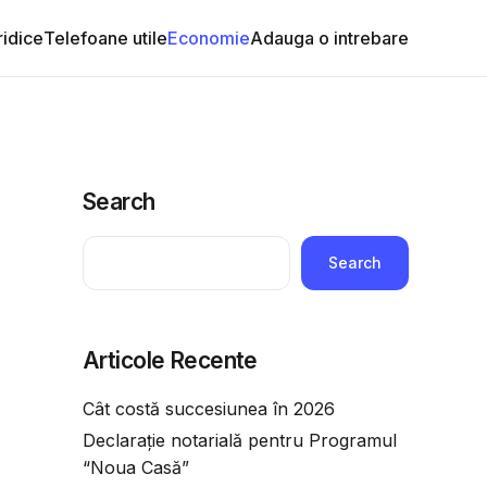
ridice
Telefoane utile
Economie
Adauga o intrebare
Search
Search
Articole Recente
Cât costă succesiunea în 2026
Declarație notarială pentru Programul
“Noua Casă”