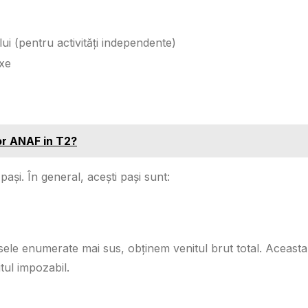
lui (pentru activități independente)
ixe
lor ANAF in T2?
ași. În general, acești pași sunt:
rsele enumerate mai sus, obținem venitul brut total. Aceasta
tul impozabil.