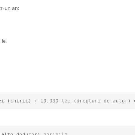
tr-un an:
lei
ei (chirii) + 10,000 lei (drepturi de autor) 
 alte deduceri posibile