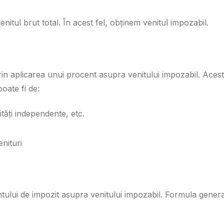
nitul brut total. În acest fel, obținem venitul impozabil.
rin aplicarea unui procent asupra venitului impozabil. Acest
poate fi de:
vități independente, etc.
enituri
tului de impozit asupra venitului impozabil. Formula gener