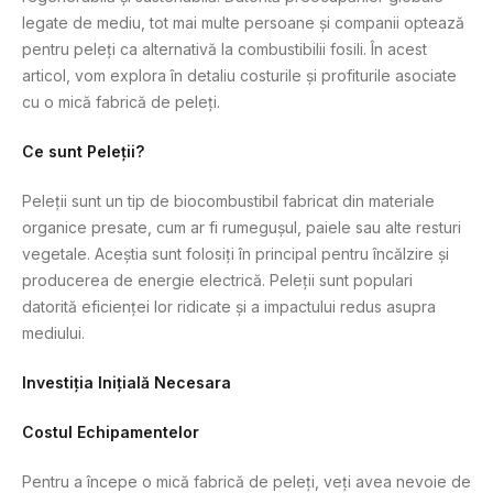
legate de mediu, tot mai multe persoane și companii optează
pentru peleți ca alternativă la combustibilii fosili. În acest
articol, vom explora în detaliu costurile și profiturile asociate
cu o mică fabrică de peleți.
Ce sunt Peleții?
Peleții sunt un tip de biocombustibil fabricat din materiale
organice presate, cum ar fi rumegușul, paiele sau alte resturi
vegetale. Aceștia sunt folosiți în principal pentru încălzire și
producerea de energie electrică. Peleții sunt populari
datorită eficienței lor ridicate și a impactului redus asupra
mediului.
Investiția Inițială Necesara
Costul Echipamentelor
Pentru a începe o mică fabrică de peleți, veți avea nevoie de