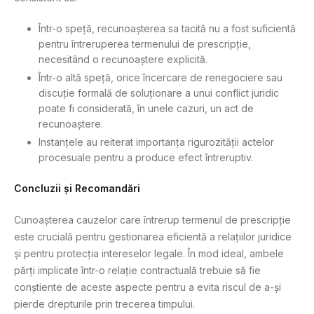
Într-o speță, recunoașterea sa tacită nu a fost suficientă
pentru întreruperea termenului de prescripție,
necesitând o recunoaștere explicită.
Într-o altă speță, orice încercare de renegociere sau
discuție formală de soluționare a unui conflict juridic
poate fi considerată, în unele cazuri, un act de
recunoaștere.
Instanțele au reiterat importanța rigurozității actelor
procesuale pentru a produce efect întreruptiv.
Concluzii și Recomandări
Cunoașterea cauzelor care întrerup termenul de prescripție
este crucială pentru gestionarea eficientă a relațiilor juridice
și pentru protecția intereselor legale. În mod ideal, ambele
părți implicate într-o relație contractuală trebuie să fie
conștiente de aceste aspecte pentru a evita riscul de a-și
pierde drepturile prin trecerea timpului.