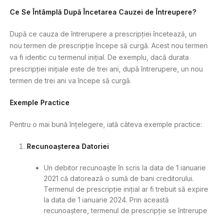
Ce Se Întâmplă După Încetarea Cauzei de Întreupere?
După ce cauza de întrerupere a prescripției încetează, un
nou termen de prescripție începe să curgă. Acest nou termen
va fi identic cu termenul inițial. De exemplu, dacă durata
prescripției inițiale este de trei ani, după întrerupere, un nou
termen de trei ani va începe să curgă.
Exemple Practice
Pentru o mai bună înțelegere, iată câteva exemple practice:
Recunoașterea Datoriei
Un debitor recunoaște în scris la data de 1 ianuarie
2021 că datorează o sumă de bani creditorului.
Termenul de prescripție inițial ar fi trebuit să expire
la data de 1 ianuarie 2024. Prin această
recunoaștere, termenul de prescripție se întrerupe