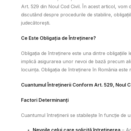
Art. 529 din Noul Cod Civil. În acest articol, vom 
discutând despre procedurile de stabilire, obligații
judecătorești.
Ce Este Obligația de Întreținere?
Obligația de întreținere este una dintre obligațiile
implică asigurarea unor nevoi de bază precum alim
locuința. Obligația de întreținere în România este 
Cuantumul Întreținerii Conform Art. 529, Noul C
Factori Determinanți
Cuantumul întreținerii se stabilește în funcție de u
Nevoile celui care solicită întreținerea
– Ac