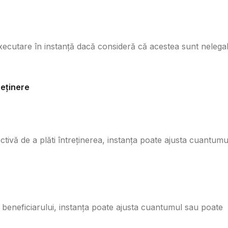
xecutare în instanță dacă consideră că acestea sunt nelega
reținere
tivă de a plăti întreținerea, instanța poate ajusta cuantumu
 beneficiarului, instanța poate ajusta cuantumul sau poate