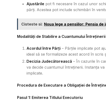
Ajustările
pot fi necesare în cazul unor schi
părți. Acestea pot include schimbări în venitul
Cisteste si:
Noua lege a pensiilor: Pensia de i
Modalități de Stabilire a Cuantumului Întreținerii
Acordul între Părți
– Părțile implicate pot aj
ideal să se formalizeze acest acord în scris 
Decizia Judecătorească
– În cazurile în ca
va decide cuantumul întreținerii. Instanța va e
implicate.
Procedura de Executare a Obligației de Întrețin
Pasul 1: Emiterea Titlului Executoriu