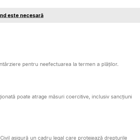
ând este necesară
 întârziere pentru neefectuarea la termen a plăților.
ionată poate atrage măsuri coercitive, inclusiv sancțiuni
Civil asigură un cadru legal care protejează drepturile