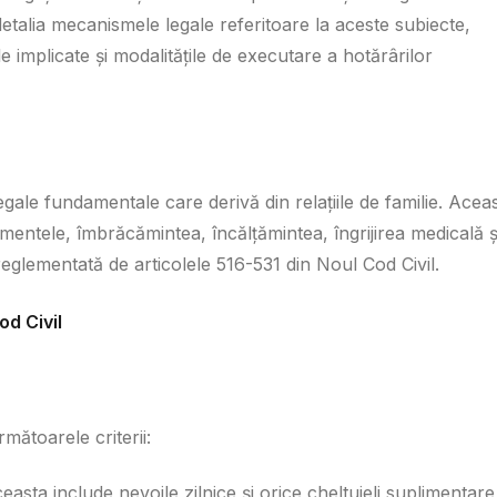
detalia mecanismele legale referitoare la aceste subiecte,
le implicate și modalitățile de executare a hotărârilor
 legale fundamentale care derivă din relațiile de familie. Acea
entele, îmbrăcămintea, încălțămintea, îngrijirea medicală ș
reglementată de articolele 516-531 din Noul Cod Civil.
od Civil
rmătoarele criterii:
easta include nevoile zilnice și orice cheltuieli suplimentare