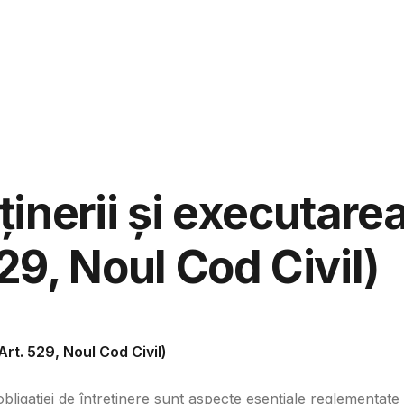
aspunde
Ju
inerii și executare
529, Noul Cod Civil)
Art. 529, Noul Cod Civil)
obligației de întreținere sunt aspecte esențiale reglementate