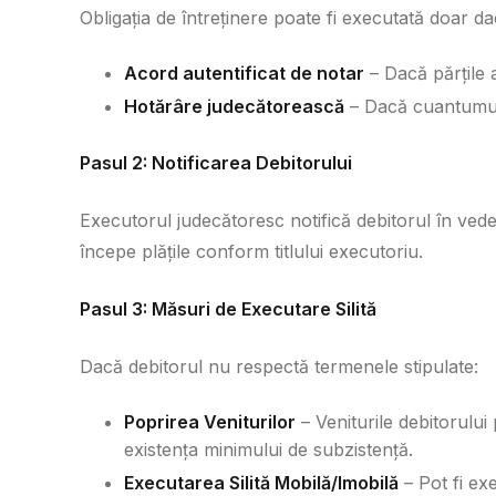
Obligația de întreținere poate fi executată doar da
Acord autentificat de notar
– Dacă părțile a
Hotărâre judecătorească
– Dacă cuantumul a
Pasul 2: Notificarea Debitorului
Executorul judecătoresc notifică debitorul în veder
începe plățile conform titlului executoriu.
Pasul 3: Măsuri de Executare Silită
Dacă debitorul nu respectă termenele stipulate:
Poprirea Veniturilor
– Veniturile debitorului 
existența minimului de subzistență.
Executarea Silită Mobilă/Imobilă
– Pot fi exe