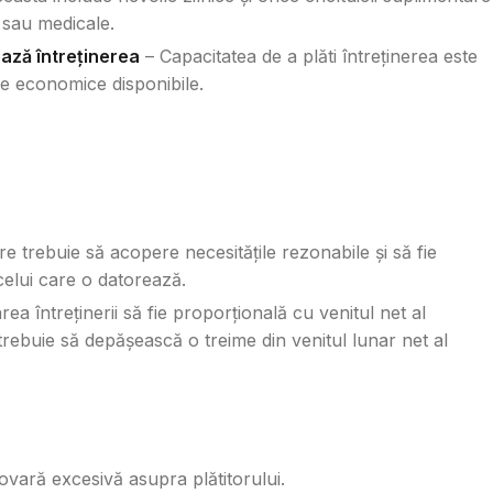
 sau medicale.
ază întreținerea
– Capacitatea de a plăti întreținerea este
se economice disponibile.
ere trebuie să acopere necesitățile rezonabile și să fie
 celui care o datorează.
ea întreținerii să fie proporțională cu venitul net al
 trebuie să depășească o treime din venitul lunar net al
ovară excesivă asupra plătitorului.