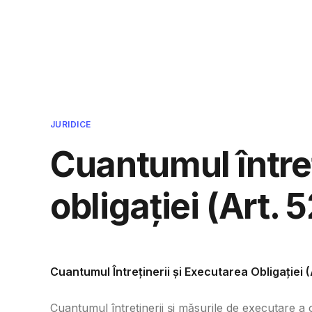
Cmpcvb - Intreaba si ti se va r
JURIDICE
Cuantumul întreț
obligației (Art. 
Cuantumul Întreținerii și Executarea Obligației (
Cuantumul întreținerii și măsurile de executare a 