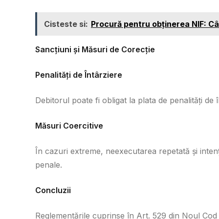
Cisteste si:
Procură pentru obținerea NIF: C
Sancțiuni și Măsuri de Corecție
Penalități de Întârziere
Debitorul poate fi obligat la plata de penalități de
Măsuri Coercitive
În cazuri extreme, neexecutarea repetată și intenț
penale.
Concluzii
Reglementările cuprinse în Art. 529 din Noul Cod 