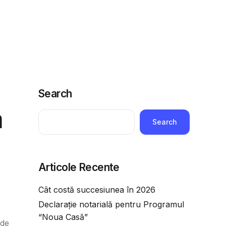
ridice
Telefoane utile
Economie
Adauga o intrebare
Search
a
Search
Articole Recente
Cât costă succesiunea în 2026
Declarație notarială pentru Programul
“Noua Casă”
 de