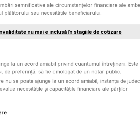
mbări semnificative ale circumstanțelor financiare ale amb
 plătitorului sau necesitățile beneficiarului.
nvaliditate nu mai e inclusă în stagiile de cotizare
unge la un acord amiabil privind cuantumul întreținerii. Este
și, de preferință, să fie omologat de un notar public.
re nu se poate ajunge la un acord amiabil, instanța de jude
valua necesitățile și capacitățile financiare ale părților
ere