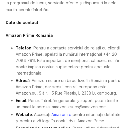
la programul de lucru, serviciile oferite și răspunsuri la cele
mai frecvente întrebări.
Date de contact
Amazon Prime România
Telefon
: Pentru a contacta serviciul de relații cu clienții
Amazon Prime, apelați la numărul internațional +44 20
7084 7911. Este important de menționat că acest număr
poate implica costuri suplimentare pentru apelurile
internaționale.
Adresă
: Amazon nu are un birou fizic în România pentru
Amazon Prime, dar sediul central european este
Amazon.eu, S.à r.l., 5 Rue Plaetis, L-2338 Luxembourg.
Email
: Pentru întrebări generale și suport, puteți trimite
un email la adresa:
amazon-eu-cs@amazon.com
.
Website
: Accesați
Amazon.ro
pentru informații detaliate
și pentru a vă loga în contul dvs. Amazon Prime.