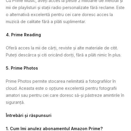
Cu Prime Music, aveți acces la peste 2 milioane de melodii și
mii de playlisturi și stații radio personalizate fără reclame. Este
o alternativă excelentă pentru cei care doresc acces la
muzică de calitate fără a plăti suplimentar.
4. Prime Reading
Oferă acces la mii de cărți, reviste și alte materiale de citit.
Puteți descărca și citi oricând doriți, fără a plăti nimic în plus.
5. Prime Photos
Prime Photos permite stocarea nelimitată a fotografiilor în
cloud. Aceasta este o opțiune excelentă pentru fotografii
amatori sau pentru cei care doresc să-și păstreze amintirile în
siguranță.
Întrebări și răspunsuri
1. Cum îmi anulez abonamentul Amazon Prime?