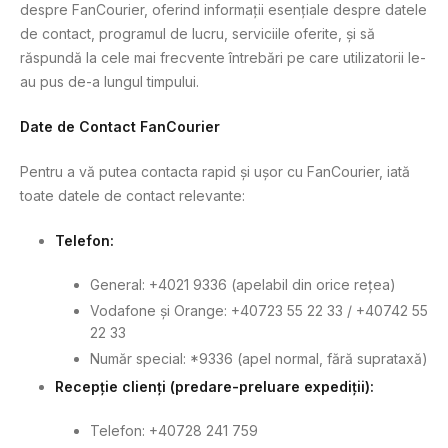
despre FanCourier, oferind informații esențiale despre datele
de contact, programul de lucru, serviciile oferite, și să
răspundă la cele mai frecvente întrebări pe care utilizatorii le-
au pus de-a lungul timpului.
Date de Contact FanCourier
Pentru a vă putea contacta rapid și ușor cu FanCourier, iată
toate datele de contact relevante:
Telefon
:
General: +4021 9336 (apelabil din orice rețea)
Vodafone și Orange: +40723 55 22 33 / +40742 55
22 33
Număr special: *9336 (apel normal, fără suprataxă)
Recepție clienți (predare-preluare expediții)
:
Telefon: +40728 241 759