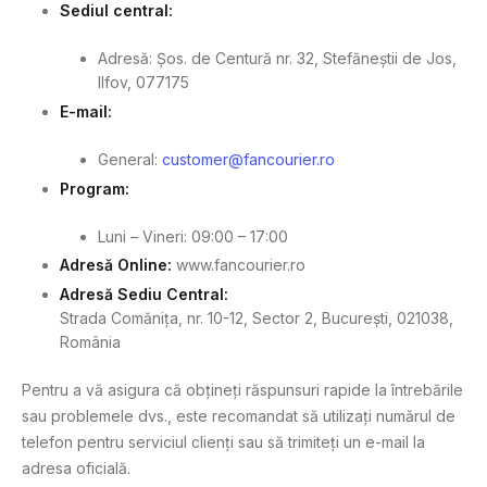
Sediul central
:
Adresă: Șos. de Centură nr. 32, Stefăneștii de Jos,
Ilfov, 077175
E-mail
:
General:
customer@fancourier.ro
Program
:
Luni – Vineri: 09:00 – 17:00
Adresă Online:
www.fancourier.ro
Adresă Sediu Central:
Strada Comănița, nr. 10-12, Sector 2, București, 021038,
România
Pentru a vă asigura că obțineți răspunsuri rapide la întrebările
sau problemele dvs., este recomandat să utilizați numărul de
telefon pentru serviciul clienți sau să trimiteți un e-mail la
adresa oficială.