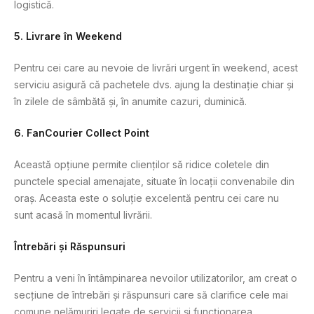
logistică.
5.
Livrare în Weekend
Pentru cei care au nevoie de livrări urgent în weekend, acest
serviciu asigură că pachetele dvs. ajung la destinație chiar și
în zilele de sâmbătă și, în anumite cazuri, duminică.
6.
FanCourier Collect Point
Această opțiune permite clienților să ridice coletele din
punctele special amenajate, situate în locații convenabile din
oraș. Aceasta este o soluție excelentă pentru cei care nu
sunt acasă în momentul livrării.
Întrebări și Răspunsuri
Pentru a veni în întâmpinarea nevoilor utilizatorilor, am creat o
secțiune de întrebări și răspunsuri care să clarifice cele mai
comune nelămuriri legate de servicii și funcționarea