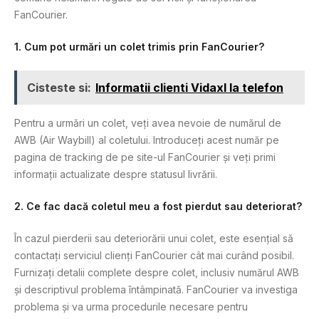
FanCourier.
1.
Cum pot urmări un colet trimis prin FanCourier?
Cisteste si:
Informatii clienti Vidaxl la telefon
Pentru a urmări un colet, veți avea nevoie de numărul de
AWB (Air Waybill) al coletului. Introduceți acest număr pe
pagina de tracking de pe site-ul FanCourier și veți primi
informații actualizate despre statusul livrării.
2.
Ce fac dacă coletul meu a fost pierdut sau deteriorat?
În cazul pierderii sau deteriorării unui colet, este esențial să
contactați serviciul clienți FanCourier cât mai curând posibil.
Furnizați detalii complete despre colet, inclusiv numărul AWB
și descriptivul problema întâmpinată. FanCourier va investiga
problema și va urma procedurile necesare pentru