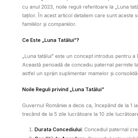
cu anul 2023, noile reguli referitoare la „Luna ta
taților. În acest articol detaliem care sunt acest
familiilor și companiilor.
Ce Este „Luna Tatălui”?
„Luna tatălui” este un concept introdus pentru a înc
Această perioadă de concediu paternal permite taț
astfel un sprijin suplimentar mamelor și consolidând
Noile Reguli privind „Luna Tatălui”
Guvernul României a decis ca, începând de la 1 ia
trecând de la 5 zile lucrătoare la 10 zile lucrătoare
Durata Concediului
: Concediul paternal creș