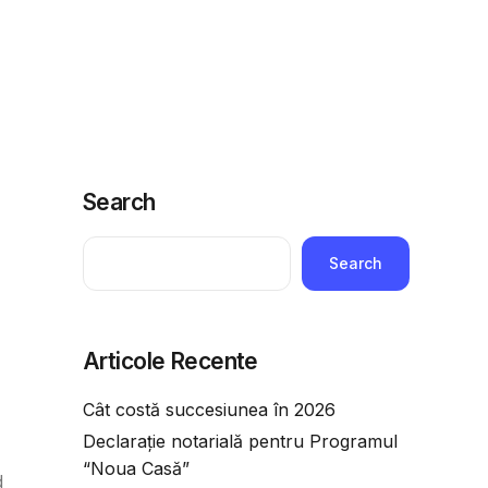
ridice
Telefoane utile
Economie
Adauga o intrebare
Search
Search
Articole Recente
Cât costă succesiunea în 2026
Declarație notarială pentru Programul
“Noua Casă”
d