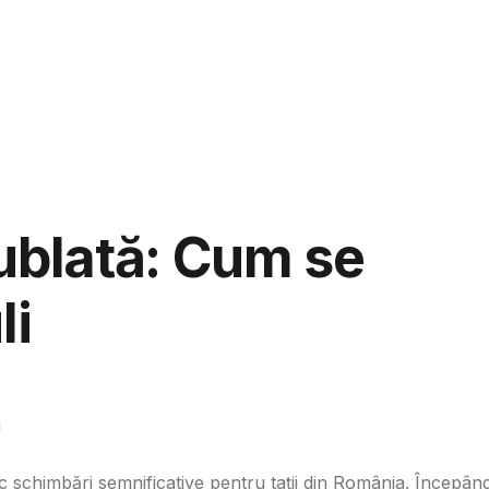
aspunde
Ju
dublată: Cum se
li
i
c schimbări semnificative pentru tații din România. Începân