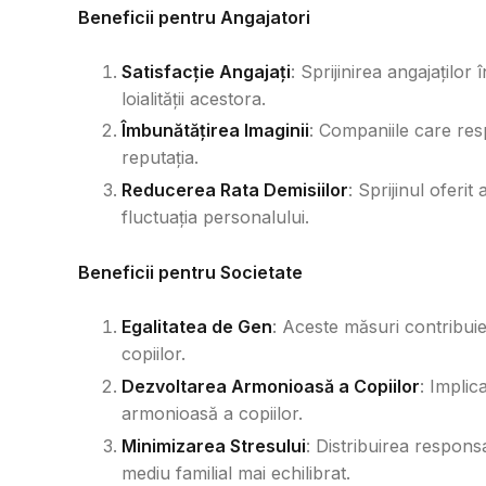
Beneficii pentru Angajatori
Satisfacție Angajați
: Sprijinirea angajaților
loialității acestora.
Îmbunătățirea Imaginii
: Companiile care res
reputația.
Reducerea Rata Demisiilor
: Sprijinul oferit
fluctuația personalului.
Beneficii pentru Societate
Egalitatea de Gen
: Aceste măsuri contribuie
copiilor.
Dezvoltarea Armonioasă a Copiilor
: Implic
armonioasă a copiilor.
Minimizarea Stresului
: Distribuirea respons
mediu familial mai echilibrat.