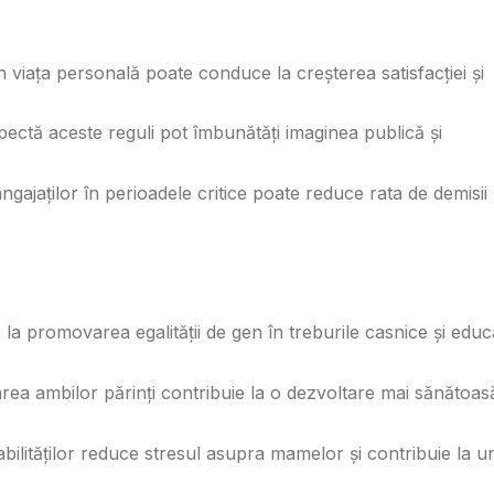
 în viața personală poate conduce la creșterea satisfacției și
pectă aceste reguli pot îmbunătăți imaginea publică și
 angajaților în perioadele critice poate reduce rata de demisii 
 la promovarea egalității de gen în treburile casnice și educ
area ambilor părinți contribuie la o dezvoltare mai sănătoasă
abilităților reduce stresul asupra mamelor și contribuie la u