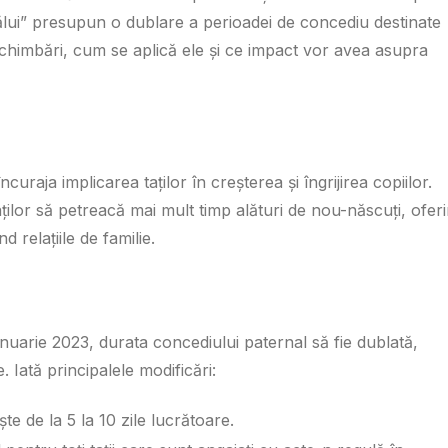
tălui” presupun o dublare a perioadei de concediu destinate
e schimbări, cum se aplică ele și ce impact vor avea asupra
uraja implicarea taților în creșterea și îngrijirea copiilor.
ilor să petreacă mai mult timp alături de nou-născuți, ofer
 relațiile de familie.
nuarie 2023, durata concediului paternal să fie dublată,
. Iată principalele modificări:
te de la 5 la 10 zile lucrătoare.