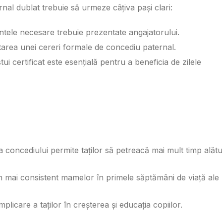
nal dublat trebuie să urmeze câțiva pași clari:
tele necesare trebuie prezentate angajatorului.
ntarea unei cereri formale de concediu paternal.
tui certificat este esențială pentru a beneficia de zilele
 concediului permite taților să petreacă mai mult timp alătu
ijin mai consistent mamelor în primele săptămâni de viață ale
mplicare a taților în creșterea și educația copiilor.