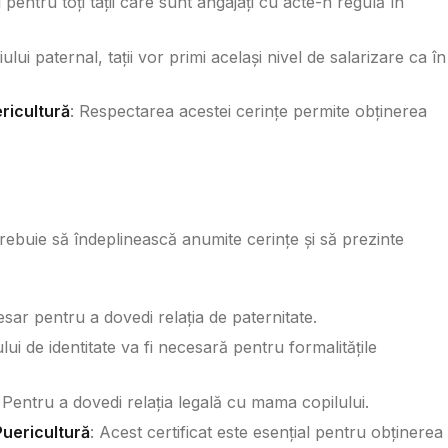
 pentru toți tații care sunt angajați cu acte-n regulă în
lui paternal, tații vor primi același nivel de salarizare ca în
ericultură
: Respectarea acestei cerințe permite obținerea
 trebuie să îndeplinească anumite cerințe și să prezinte
esar pentru a dovedi relația de paternitate.
lui de identitate va fi necesară pentru formalitățile
 Pentru a dovedi relația legală cu mama copilului.
Puericultură
: Acest certificat este esențial pentru obținerea