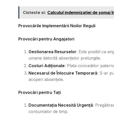
Cisteste si:
Calculul indemnizației de șomaj în
Provocările Implementării Noilor Reguli
Provocări pentru Angajatori
Gestionarea Resurselor
: Este posibil ca an
umane datorită absențelor prelungite.
Costuri Adiționale
: Plata concediilor pater
Necesarul de Înlocuire Temporară
: S-ar p
acoperi absențele.
Provocări pentru Tați
Documentația Necesită Urgență
: Pregătir
consumator de timp.