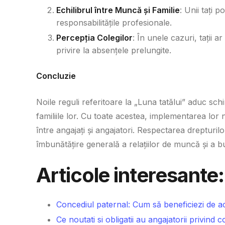
Echilibrul între Muncă și Familie
: Unii tați 
responsabilitățile profesionale.
Percepția Colegilor
: În unele cazuri, tații 
privire la absențele prelungite.
Concluzie
Noile reguli referitoare la „Luna tatălui” aduc schi
familiile lor. Cu toate acestea, implementarea lor 
între angajați și angajatori. Respectarea drepturilo
îmbunătățire generală a relațiilor de muncă și a bun
Articole interesante:
Concediul paternal: Cum să beneficiezi de a
Ce noutati si obligatii au angajatorii privind 