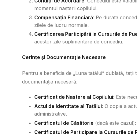
Condiții de Acordare
: Concediul este valabil
momentul nașterii copilului.
Compensația Financiară
: Pe durata concediu
zilele de lucru normale.
Certificarea Participării la Cursurile de Pu
acestor zile suplimentare de concediu.
Cerințe și Documentație Necesare
Pentru a beneficia de „Luna tatălui” dublată, tații
documentația necesară:
Certificat de Naștere al Copilului
: Este nec
Actul de Identitate al Tatălui
: O copie a actu
administrative.
Certificatul de Căsătorie
(dacă este cazul):
Certificatul de Participare la Cursurile de 