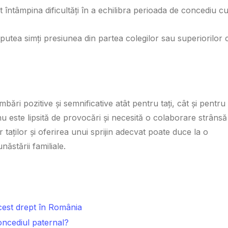
pot întâmpina dificultăți în a echilibra perioada de concediu c
ar putea simți presiunea din partea colegilor sau superiorilor 
mbări pozitive și semnificative atât pentru tați, cât și pentru
nu este lipsită de provocări și necesită o colaborare strânsă
r taților și oferirea unui sprijin adecvat poate duce la o
ăstării familiale.
cest drept în România
concediul paternal?