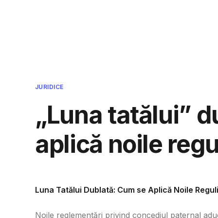
Cmpcvb - Intreaba si ti se va r
JURIDICE
„Luna tatălui” 
aplică noile regu
Luna Tatălui Dublată: Cum se Aplică Noile Regul
Noile reglementări privind concediul paternal adu