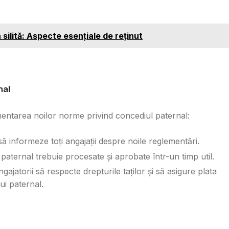
 silită: Aspecte esențiale de reținut
nal
ementarea noilor norme privind concediul paternal:
 să informeze toți angajații despre noile reglementări.
 paternal trebuie procesate și aprobate într-un timp util.
ngajatorii să respecte drepturile taților și să asigure plata
i paternal.