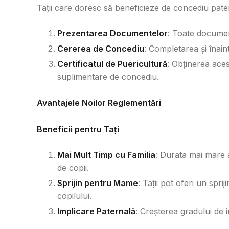
Tații care doresc să beneficieze de concediu pater
Prezentarea Documentelor
: Toate documen
Cererea de Concediu
: Completarea și înai
Certificatul de Puericultură
: Obținerea aces
suplimentare de concediu.
Avantajele Noilor Reglementări
Beneficii pentru Tați
Mai Mult Timp cu Familia
: Durata mai mare a
de copii.
Sprijin pentru Mame
: Tații pot oferi un spr
copilului.
Implicare Paternală
: Creșterea gradului de i