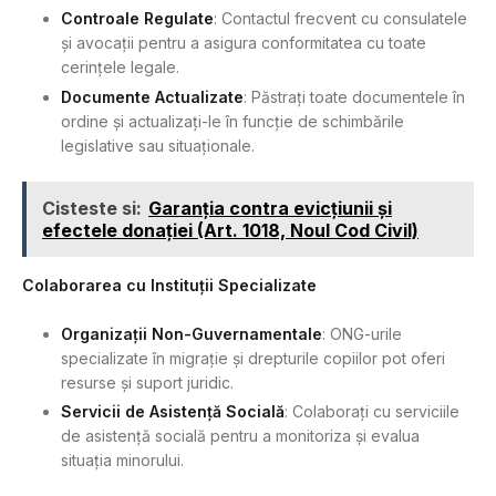
Controale Regulate
: Contactul frecvent cu consulatele
și avocații pentru a asigura conformitatea cu toate
cerințele legale.
Documente Actualizate
: Păstrați toate documentele în
ordine și actualizați-le în funcție de schimbările
legislative sau situaționale.
Cisteste si:
Garanția contra evicțiunii și
efectele donației (Art. 1018, Noul Cod Civil)
Colaborarea cu Instituții Specializate
Organizații Non-Guvernamentale
: ONG-urile
specializate în migrație și drepturile copiilor pot oferi
resurse și suport juridic.
Servicii de Asistență Socială
: Colaborați cu serviciile
de asistență socială pentru a monitoriza și evalua
situația minorului.