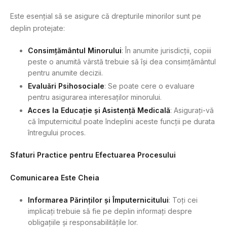
Este esențial să se asigure că drepturile minorilor sunt pe
deplin protejate:
Consimțământul Minorului
: În anumite jurisdicții, copiii
peste o anumită vârstă trebuie să își dea consimțământul
pentru anumite decizii.
Evaluări Psihosociale
: Se poate cere o evaluare
pentru asigurarea interesaților minorului.
Acces la Educație și Asistență Medicală
: Asigurați-vă
că împuternicitul poate îndeplini aceste funcții pe durata
întregului proces.
Sfaturi Practice pentru Efectuarea Procesului
Comunicarea Este Cheia
Informarea Părinților și Împuternicitului
: Toți cei
implicați trebuie să fie pe deplin informați despre
obligațiile și responsabilitățile lor.