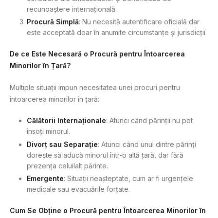
recunoaștere internațională.
Procură Simplă
: Nu necesită autentificare oficială dar
este acceptată doar în anumite circumstanțe și jurisdicții.
De ce Este Necesară o Procură pentru Întoarcerea
Minorilor în Țară?
Multiple situații impun necesitatea unei procuri pentru
întoarcerea minorilor în țară:
Călătorii Internaționale
: Atunci când părinții nu pot
însoți minorul.
Divorț sau Separație
: Atunci când unul dintre părinți
dorește să aducă minorul într-o altă țară, dar fără
prezența celuilalt părinte.
Emergente
: Situații neașteptate, cum ar fi urgențele
medicale sau evacuările forțate.
Cum Se Obține o Procură pentru Întoarcerea Minorilor în