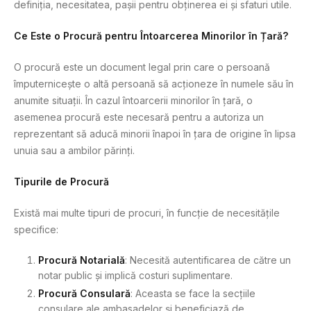
definiția, necesitatea, pașii pentru obținerea ei și sfaturi utile.
Ce Este o Procură pentru Întoarcerea Minorilor în Țară?
O procură este un document legal prin care o persoană
împuternicește o altă persoană să acționeze în numele său în
anumite situații. În cazul întoarcerii minorilor în țară, o
asemenea procură este necesară pentru a autoriza un
reprezentant să aducă minorii înapoi în țara de origine în lipsa
unuia sau a ambilor părinți.
Tipurile de Procură
Există mai multe tipuri de procuri, în funcție de necesitățile
specifice:
Procură Notarială
: Necesită autentificarea de către un
notar public și implică costuri suplimentare.
Procură Consulară
: Aceasta se face la secțiile
consulare ale ambasadelor și beneficiază de