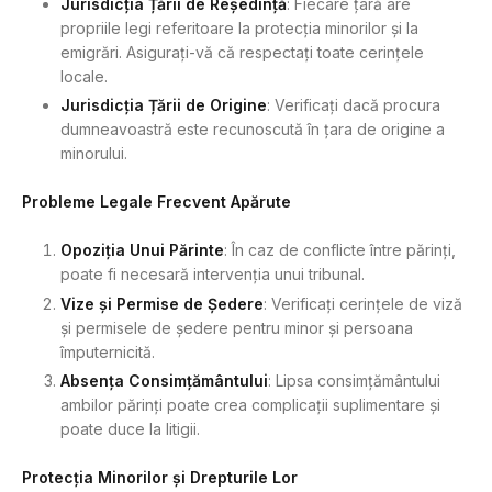
Jurisdicția Țării de Reședință
: Fiecare țară are
propriile legi referitoare la protecția minorilor și la
emigrări. Asigurați-vă că respectați toate cerințele
locale.
Jurisdicția Țării de Origine
: Verificați dacă procura
dumneavoastră este recunoscută în țara de origine a
minorului.
Probleme Legale Frecvent Apărute
Opoziția Unui Părinte
: În caz de conflicte între părinți,
poate fi necesară intervenția unui tribunal.
Vize și Permise de Ședere
: Verificați cerințele de viză
și permisele de ședere pentru minor și persoana
împuternicită.
Absența Consimțământului
: Lipsa consimțământului
ambilor părinți poate crea complicații suplimentare și
poate duce la litigii.
Protecția Minorilor și Drepturile Lor