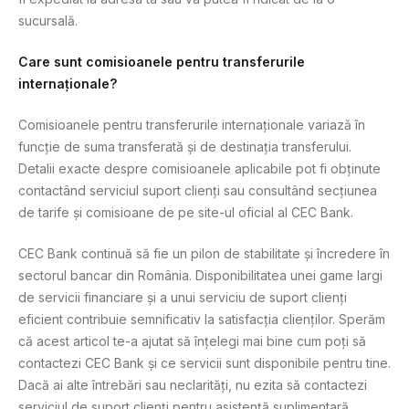
sucursală.
Care sunt comisioanele pentru transferurile
internaționale?
Comisioanele pentru transferurile internaționale variază în
funcție de suma transferată și de destinația transferului.
Detalii exacte despre comisioanele aplicabile pot fi obținute
contactând serviciul suport clienți sau consultând secțiunea
de tarife și comisioane de pe site-ul oficial al CEC Bank.
CEC Bank continuă să fie un pilon de stabilitate și încredere în
sectorul bancar din România. Disponibilitatea unei game largi
de servicii financiare și a unui serviciu de suport clienți
eficient contribuie semnificativ la satisfacția clienților. Sperăm
că acest articol te-a ajutat să înțelegi mai bine cum poți să
contactezi CEC Bank și ce servicii sunt disponibile pentru tine.
Dacă ai alte întrebări sau neclarități, nu ezita să contactezi
serviciul de suport clienți pentru asistență suplimentară.