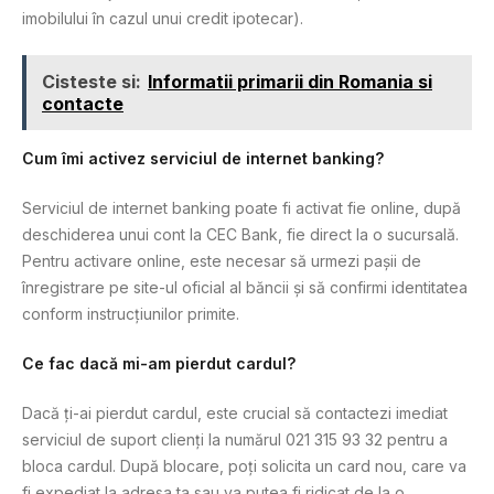
imobilului în cazul unui credit ipotecar).
Cisteste si:
Informatii primarii din Romania si
contacte
Cum îmi activez serviciul de internet banking?
Serviciul de internet banking poate fi activat fie online, după
deschiderea unui cont la CEC Bank, fie direct la o sucursală.
Pentru activare online, este necesar să urmezi pașii de
înregistrare pe site-ul oficial al băncii și să confirmi identitatea
conform instrucțiunilor primite.
Ce fac dacă mi-am pierdut cardul?
Dacă ți-ai pierdut cardul, este crucial să contactezi imediat
serviciul de suport clienți la numărul 021 315 93 32 pentru a
bloca cardul. După blocare, poți solicita un card nou, care va
fi expediat la adresa ta sau va putea fi ridicat de la o