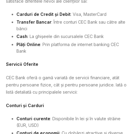
satisface diferitele nevoi ale clienților săi:
Carduri de Credit și Debit
: Visa, MasterCard
Transfer Bancar
: Între conturi CEC Bank sau către alte
bănci
Cash
: La ghișeele din sucursalele CEC Bank
Plăți Online
: Prin platforma de internet banking CEC
Bank
Servicii Oferite
CEC Bank oferă o gamă variată de servicii financiare, atât
pentru persoane fizice, cât și pentru persoane juridice. Iată o
listă detaliată cu principalele servicii:
Conturi și Carduri
Conturi curente
: Disponibile în lei și în valute străine
(EUR, USD)
Conturi de economii
: Cu dobânzi atractive și diverse