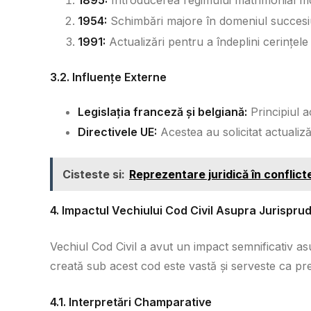
1954:
Schimbări majore în domeniul succesiuni
1991:
Actualizări pentru a îndeplini cerințel
3.2. Influențe Externe
Legislația franceză și belgiană:
Principiul ac
Directivele UE:
Acestea au solicitat actualiză
Cisteste si:
Reprezentare juridică în conflict
4. Impactul Vechiului Cod Civil Asupra Jurispru
Vechiul Cod Civil a avut un impact semnificativ asu
creată sub acest cod este vastă și serveste ca 
4.1. Interpretări Champarative