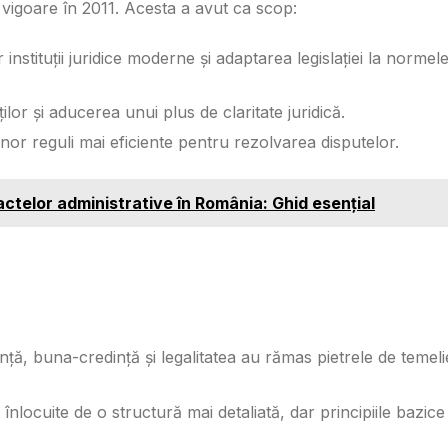
n vigoare în 2011. Acesta a avut ca scop:
nstituții juridice moderne și adaptarea legislației la normel
lor și aducerea unui plus de claritate juridică.
or reguli mai eficiente pentru rezolvarea disputelor.
 actelor administrative în România: Ghid esențial
ă, buna-credință și legalitatea au rămas pietrele de temeli
 înlocuite de o structură mai detaliată, dar principiile bazice