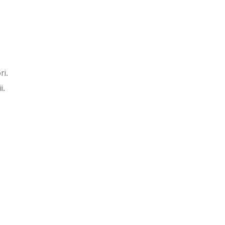
ri.
i.