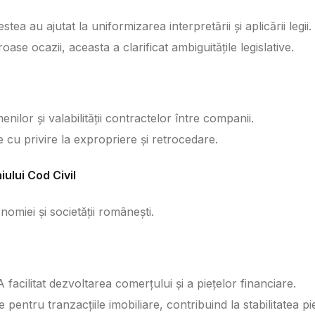
tea au ajutat la uniformizarea interpretării și aplicării legii.
ase ocazii, aceasta a clarificat ambiguitățile legislative.
menilor și valabilității contractelor între companii.
 cu privire la expropriere și retrocedare.
ului Cod Civil
omiei și societății românești.
 facilitat dezvoltarea comerțului și a piețelor financiare.
e pentru tranzacțiile imobiliare, contribuind la stabilitatea pi