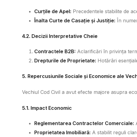
Curțile de Apel:
Precedentele stabilite de aces
Înalta Curte de Casație și Justiție:
În numero
4.2. Decizii Interpretative Cheie
Contractele B2B:
Aclarificări în privința ter
Drepturile de Proprietate:
Hotărâri esențiale
5. Repercusiunile Sociale și Economice ale Vechi
Vechiul Cod Civil a avut efecte majore asupra econ
5.1. Impact Economic
Reglementarea Contractelor Comerciale:
A
Proprietatea Imobiliară:
A stabilit reguli clar