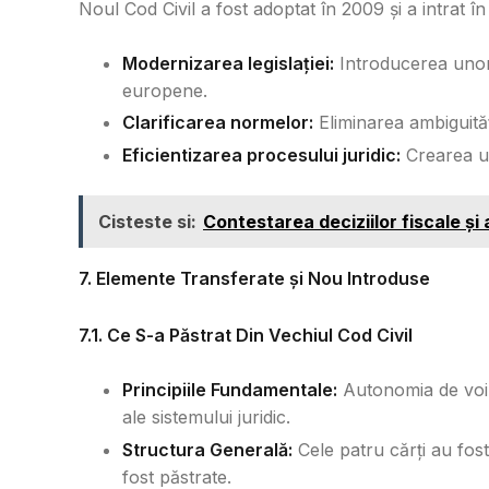
Noul Cod Civil a fost adoptat în 2009 și a intrat î
Modernizarea legislației:
Introducerea unor i
europene.
Clarificarea normelor:
Eliminarea ambiguități
Eficientizarea procesului juridic:
Crearea un
Cisteste si:
Contestarea deciziilor fiscale și
7. Elemente Transferate și Nou Introduse
7.1. Ce S-a Păstrat Din Vechiul Cod Civil
Principiile Fundamentale:
Autonomia de voinț
ale sistemului juridic.
Structura Generală:
Cele patru cărți au fost
fost păstrate.