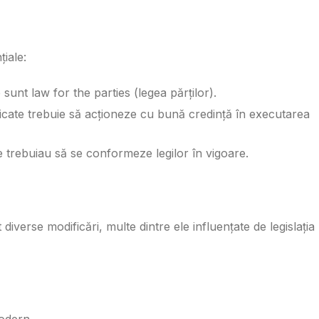
țiale:
sunt law for the parties (legea părților).
licate trebuie să acționeze cu bună credință în executarea
ile trebuiau să se conformeze legilor în vigoare.
diverse modificări, multe dintre ele influențate de legislația
odern.