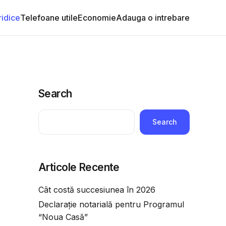
ridice
Telefoane utile
Economie
Adauga o intrebare
Search
Search
Articole Recente
Cât costă succesiunea în 2026
Declarație notarială pentru Programul
“Noua Casă”