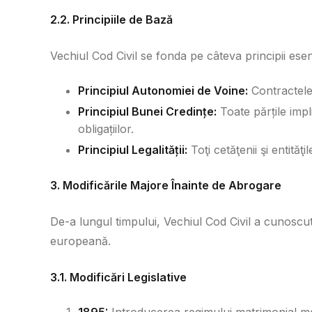
2.2. Principiile de Bază
Vechiul Cod Civil se fonda pe câteva principii esen
Principiul Autonomiei de Voine:
Contractele 
Principiul Bunei Credințe:
Toate părțile imp
obligațiilor.
Principiul Legalității:
Toţi cetăţenii şi entităţ
3. Modificările Majore Înainte de Abrogare
De-a lungul timpului, Vechiul Cod Civil a cunoscut 
europeană.
3.1. Modificări Legislative
1895:
Introducerea regimului matrimonial m