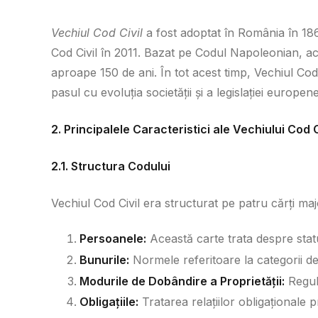
Vechiul Cod Civil
a fost adoptat în România în 186
Cod Civil în 2011. Bazat pe Codul Napoleonian, ac
aproape 150 de ani. În tot acest timp, Vechiul Cod C
pasul cu evoluția societății și a legislației europene
2. Principalele Caracteristici ale Vechiului Cod C
2.1. Structura Codului
Vechiul Cod Civil era structurat pe patru cărți maj
Persoanele:
Această carte trata despre statut
Bunurile:
Normele referitoare la categorii de 
Modurile de Dobândire a Proprietății:
Reguli
Obligațiile:
Tratarea relațiilor obligaționale p