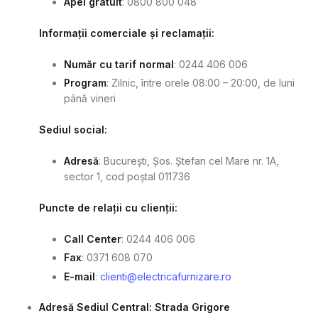
Apel gratuit
: 0800 800 048
Informații comerciale și reclamații:
Număr cu tarif normal
: 0244 406 006
Program
: Zilnic, între orele 08:00 – 20:00, de luni
până vineri
Sediul social:
Adresă
: București, Șos. Ștefan cel Mare nr. 1A,
sector 1, cod poștal 011736
Puncte de relații cu clienții:
Call Center
: 0244 406 006
Fax
: 0371 608 070
E-mail
:
clienti@electricafurnizare.ro
Adresă Sediul Central: Strada Grigore