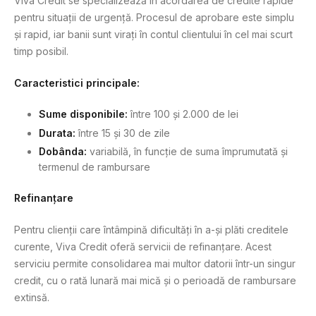
Viva Credit se specializează în acordarea de credite rapide
pentru situații de urgență. Procesul de aprobare este simplu
și rapid, iar banii sunt virați în contul clientului în cel mai scurt
timp posibil.
Caracteristici principale:
Sume disponibile:
între 100 și 2.000 de lei
Durata:
între 15 și 30 de zile
Dobânda:
variabilă, în funcție de suma împrumutată și
termenul de rambursare
Refinanțare
Pentru clienții care întâmpină dificultăți în a-și plăti creditele
curente, Viva Credit oferă servicii de refinanțare. Acest
serviciu permite consolidarea mai multor datorii într-un singur
credit, cu o rată lunară mai mică și o perioadă de rambursare
extinsă.