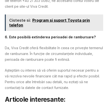
de telefon +40 21 303 0080, fie accesând contul vostru de
client pe site-ul Viva Credit.
Cisteste si:
Program si suport Toyota prin
telefon
6. Este posibilă extinderea perioadei de rambursare?
Da, Viva Credit oferă flexibilitate în ceea ce privește termenul
de rambursare. În funcție de circumstanțele individuale,
perioada de rambursare poate fi extinsă.
Așteptăm cu interes să vă oferim suportul necesar pentru a
vă rezolva nevoile financiare cât mai rapid și efectiv posibil.
Pentru orice alte întrebări sau detalii, nu ezitați să ne
contactați la datele de contact furnizate.
Articole interesante: