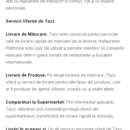
atât cu mijloacele de transport în comun, cât și cu mașina
personală.
Servicii Oferite de Tazz
Livrare de Mâncare:
Tazz este cunoscut pentru serviciile
sale de livrare rapidă de mâncare de la diverse restaurante.
Platforma este ușor de utilizat și permite clienților să comande
mâncare dintr-o gamă variată de restaurante și bucătării
internaționale.
Livrare de Produse:
Pe lângă livrarea de mâncare, Tazz
oferă și servicii de livrare pentru alte tipuri de produse, cum
ar fi produse de igienă, băuturi, snacks-uri și multe altele.
Cumpărături la Supermarket:
Prin intermediul aplicației
Tazz, utilizatorii pot comanda produse direct din
supermarketuri, beneficiind de livrare rapidă la domiciliu.
Livrări în aceeași zi:
Un alt serviciu important oferit de Tazz