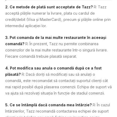
2. Ce metode de plată sunt acceptate de Tazz?
R: Tazz
acceptă plățile numerar la livrare, plata cu cardul de
credit/debit (Visa și MasterCard), precum și plățile online prin
intermediul aplicației lor.
3. Pot comanda de la mai multe restaurante în aceeași
comandă?
R: În prezent, Tazz nu permite combinarea
comenzilor de la mai multe restaurante într-o singură livrare.
Fiecare comandă trebuie plasată separat.
4. Pot modifica sau anula o comandă după ce a fost
plăsată?
R: Dacă doriți să modificați sau să anulați o
comandă, este recomandat să contactați suportul clienți cât
mai rapid posibil după plasarea comenzii. Echipa de suport vă
va ajuta să rezolvați situația în funcție de stadiul comenzii.
5. Ce se întâmplă dacă comanda mea întârzie?
R: În cazul
întârzierilor, Tazz recomandă contactarea echipei de suport