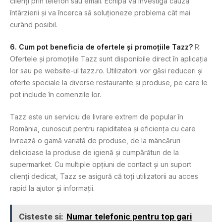
clienți prin telefon sau email. Echipa va investiga cauza
întârzierii și va încerca să soluționeze problema cât mai
curând posibil.
6. Cum pot beneficia de ofertele și promoțiile Tazz?
R:
Ofertele și promoțiile Tazz sunt disponibile direct în aplicația
lor sau pe website-ul tazz.ro. Utilizatorii vor găsi reduceri și
oferte speciale la diverse restaurante și produse, pe care le
pot include în comenzile lor.
Tazz este un serviciu de livrare extrem de popular în
România, cunoscut pentru rapiditatea și eficiența cu care
livrează o gamă variată de produse, de la mâncăruri
delicioase la produse de igienă și cumpărături de la
supermarket. Cu multiple opțiuni de contact și un suport
clienți dedicat, Tazz se asigură că toți utilizatorii au acces
rapid la ajutor și informații.
Cisteste si:
Numar telefonic pentru top gari