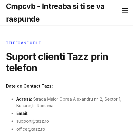
Cmpcvb - Intreaba si ti se va
raspunde
TELEFOANE UTILE
Suport clienti Tazz prin
telefon
Date de Contact Tazz:
Adresă:
Strada Maior Oprea Alexandru nr. 2, Sector 1,
București, România
Email:
support@tazz.ro
office@tazz.ro